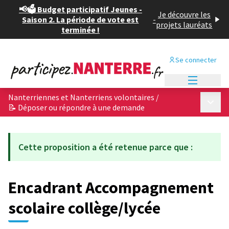
📢🗳️ Budget participatif Jeunes -
Je découvre les
Saison 2. La période de vote est
-
projets lauréats
terminée !
Se connecter
Menu princi
Nanterriennes et Nanterriens volontaires
/
Menu p
📝 Déposer ou répondre à une demande
Cette proposition a été retenue parce que :
Encadrant Accompagnement
scolaire collège/lycée