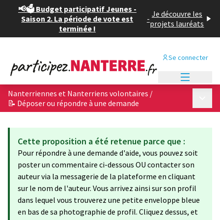
📢🗳️ Budget participatif Jeunes -
Je découvre les
Saison 2. La période de vote est
-
projets lauréats
terminée !
Se connecter
Menu princi
Nanterriennes et Nanterriens volontaires
/
Menu p
📝 Déposer ou répondre à une demande
Cette proposition a été retenue parce que :
Pour répondre à une demande d'aide, vous pouvez soit
poster un commentaire ci-dessous OU contacter son
auteur via la messagerie de la plateforme en cliquant
sur le nom de l'auteur. Vous arrivez ainsi sur son profil
dans lequel vous trouverez une petite enveloppe bleue
en bas de sa photographie de profil. Cliquez dessus, et