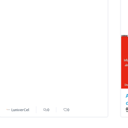
LuniverCel
0
0