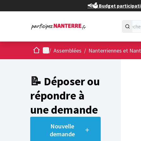
📢🗳️ Budget participati
Accueil
Menu principal
/
Assemblées
/
Nanterriennes et Nant
📝 Déposer ou
répondre à
une demande
Nouvelle
demande