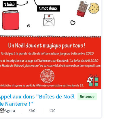
Appel aux dons "Boîtes de Noël
Retenue
de Nanterre !"
Agora
0
0