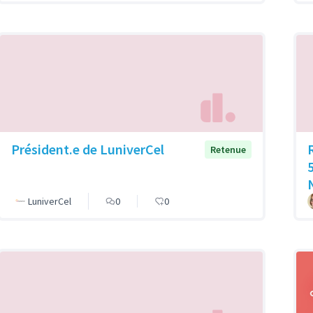
Président.e de LuniverCel
Retenue
LuniverCel
0
0