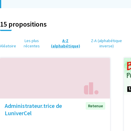
15 propositions
Les plus
A-Z
Z-A (alphabétique
Aléatoire
récentes
(alphabétique)
inverse)
Administrateur.trice de
Retenue
LuniverCel