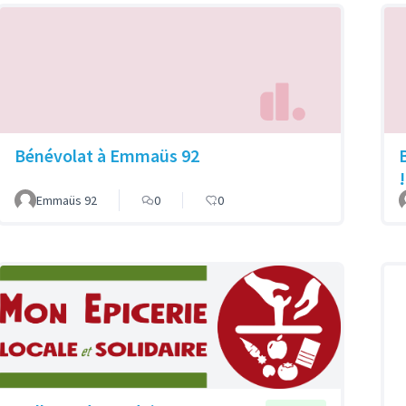
Bénévolat à Emmaüs 92
!
Emmaüs 92
0
0