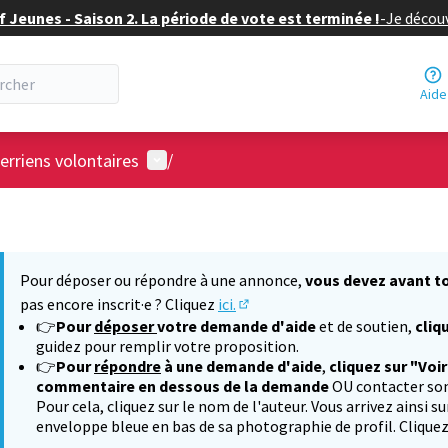
f Jeunes - Saison 2. La période de vote est terminée !
-
Je découv
Aide
Menu utilisateur
erriens volontaires
/
Pour déposer ou répondre à une annonce,
vous devez avant to
pas encore inscrit·e ? Cliquez
ici.
(S'ouvre dans un nouvel onglet
👉
Pour
déposer
votre demande d'aide
et de soutien,
cliq
guidez pour remplir votre proposition.
👉
Pour
répondre
à une demande d'aide
,
cliquez sur "Voi
commentaire en dessous de la demande
OU contacter so
Pour cela, cliquez sur le nom de l'auteur. Vous arrivez ainsi s
enveloppe bleue en bas de sa photographie de profil. Clique