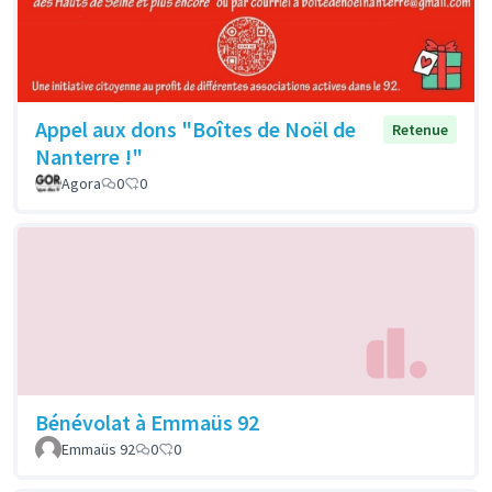
Appel aux dons "Boîtes de Noël de
Retenue
Nanterre !"
Agora
0
0
Bénévolat à Emmaüs 92
Emmaüs 92
0
0