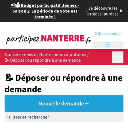
📢🗳️ Budget participatif Jeunes -
Je découvre les
Saison 2. La période de vote est
-
projets lauréats
terminée !
Se connecter
Menu princi
Nanterriennes et Nanterriens volontaires
/
Menu p
📝 Déposer ou répondre à une demande
📝 Déposer ou répondre à une
demande
Nouvelle demande
Filtrer et rechercher