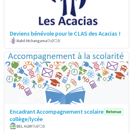
Deviens bénévole pour le CLAS des Acacias !
Nabil Mchangama
0
0
Encadrant Accompagnement scolaire
Retenue
collège/lycée
BEL AGIR
0
0