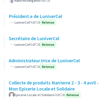
Nabil Mchangama
0
0
Président.e de LuniverCel
LuniverCel
0
0
Retenue
Secrétaire de LuniverCel
LuniverCel
0
0
Retenue
Administrateur.trice de LuniverCel
LuniverCel
0
0
Retenue
Collecte de produits Nanterre 2 - 3 - 4 avril -
Mon Epicerie Locale et Solidaire
Epicerie Locale et Solidaire
0
0
Retenue