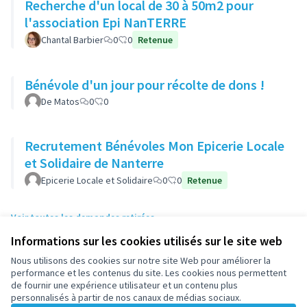
Recherche d'un local de 30 à 50m2 pour
l'association Epi NanTERRE
Chantal Barbier
0
0
Retenue
Bénévole d'un jour pour récolte de dons !
De Matos
0
0
Recrutement Bénévoles Mon Epicerie Locale
et Solidaire de Nanterre
Epicerie Locale et Solidaire
0
0
Retenue
Voir toutes les demandes retirées
Informations sur les cookies utilisés sur le site web
Nous utilisons des cookies sur notre site Web pour améliorer la
Conditions d'utilisation
performance et les contenus du site. Les cookies nous permettent
Paramètres des cookies
de fournir une expérience utilisateur et un contenu plus
participez.nanterre.fr sur X
participez.nanterre.fr sur Facebook
participez.nanterre.fr sur Instagram
participez.nanterre.fr sur YouTube
participez.nanterre.fr sur GitHub
personnalisés à partir de nos canaux de médias sociaux.