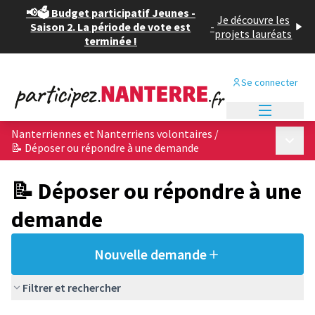
📢🗳️ Budget participatif Jeunes -
Je découvre les
Saison 2. La période de vote est
-
projets lauréats
terminée !
Se connecter
Menu princi
Nanterriennes et Nanterriens volontaires
/
Menu p
📝 Déposer ou répondre à une demande
📝 Déposer ou répondre à une
demande
Nouvelle demande
Filtrer et rechercher