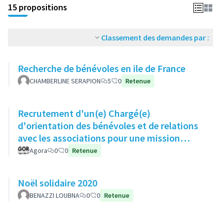
15 propositions
Classement des demandes par :
Recherche de bénévoles en ile de France
CHAMBERLINE SERAPION
5
0
Retenue
Recrutement d'un(e) Chargé(e)
d'orientation des bénévoles et de relations
avec les associations pour une mission
bénévole
Agora
0
0
Retenue
Noël solidaire 2020
BENAZZI LOUBNA
0
0
Retenue