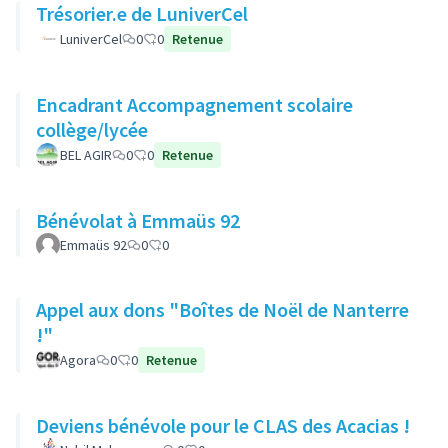
Trésorier.e de LuniverCel
LuniverCel
0
0
Retenue
Encadrant Accompagnement scolaire
collège/lycée
BEL AGIR
0
0
Retenue
Bénévolat à Emmaüs 92
Emmaüs 92
0
0
Appel aux dons "Boîtes de Noël de Nanterre
!"
Agora
0
0
Retenue
Deviens bénévole pour le CLAS des Acacias !