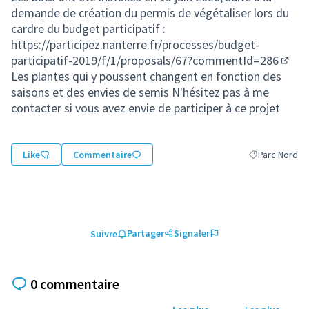
demande de création du permis de végétaliser lors du
cardre du budget participatif :
https://participez.nanterre.fr/processes/budget-
participatif-2019/f/1/proposals/67?commentId=286
(S'ou
Les plantes qui y poussent changent en fonction des
saisons et des envies de semis N'hésitez pas à me
contacter si vous avez envie de participer à ce projet
Like
Commentaire
Parc Nord
Filtrer les rés
Partager
Signaler
Suivre
0 commentaire