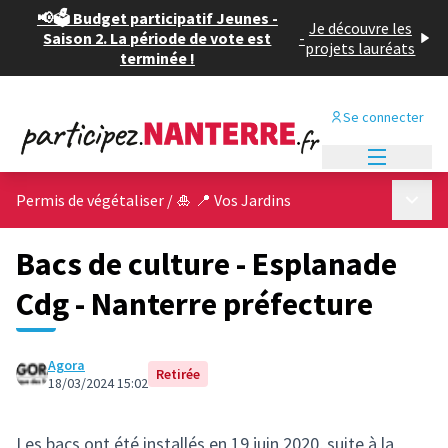
📢🗳️ Budget participatif Jeunes -
Je découvre les
Saison 2. La période de vote est
-
projets lauréats
terminée !
Se connecter
Menu princi
Menu p
Permis de végétaliser
/
🎍 📍 Vos Jardins
Bacs de culture - Esplanade
Cdg - Nanterre préfecture
Agora
Retirée
18/03/2024 15:02
Les bacs ont été installés en 19 juin 2020, suite à la