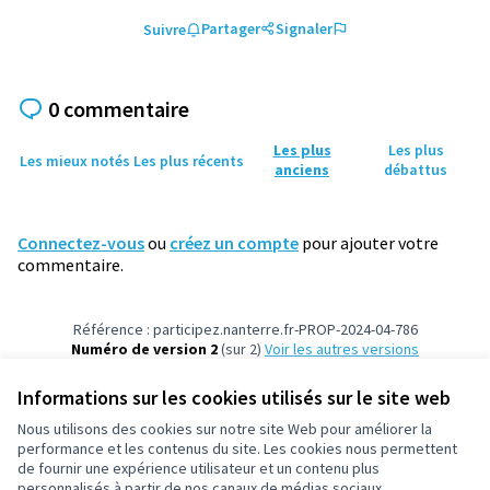
Partager
Signaler
Suivre
0 commentaire
Les plus
Les plus
Les mieux notés
Les plus récents
anciens
débattus
Connectez-vous
ou
créez un compte
pour ajouter votre
commentaire.
Référence : participez.nanterre.fr-PROP-2024-04-786
Numéro de version 2
(sur 2)
voir les autres versions
Vérifiez l'empreinte numérique
Informations sur les cookies utilisés sur le site web
Nous utilisons des cookies sur notre site Web pour améliorer la
Conditions d'utilisation
performance et les contenus du site. Les cookies nous permettent
Paramètres des cookies
de fournir une expérience utilisateur et un contenu plus
participez.nanterre.fr sur X
participez.nanterre.fr sur Facebook
participez.nanterre.fr sur Instagram
participez.nanterre.fr sur YouTube
participez.nanterre.fr sur GitHub
personnalisés à partir de nos canaux de médias sociaux.