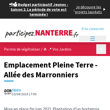
📢🗳️ Budget participatif Jeunes -
Je découvre les
Saison 2. La période de vote est
-
projets lauréats
terminée !
Se connecter
Menu princi
Menu p
Permis de végétaliser
/
🎍 📍 Vos Jardins
Emplacement Pleine Terre -
Allée des Marronniers
Agora
10/04/2024 17:09
Mise en place fin juin 2021 Plantation d'un hortensia