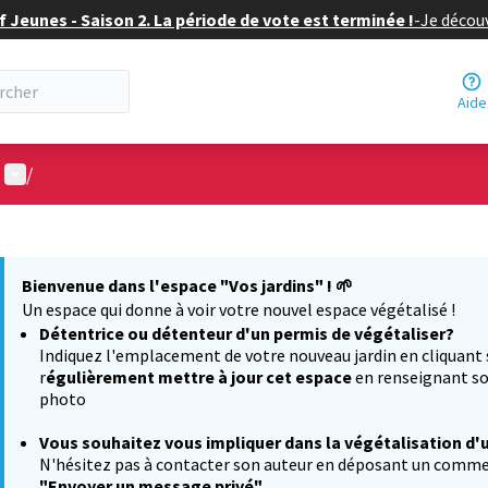
f Jeunes - Saison 2. La période de vote est terminée !
-
Je découv
Aide
Menu utilisateur
/
 la carte
 suivant est une carte qui présente les éléments de cette page comm
Bienvenue dans l'espace "Vos jardins" !
🌱
Un espace qui donne à voir votre nouvel espace végétalisé !
Détentrice ou détenteur d'un permis de végétaliser?
Indiquez l'emplacement de votre nouveau jardin en cliquant
r
égulièrement mettre à jour cet espace
en renseignant so
photo
Vous souhaitez
vous impliquer dans la végétalisation d'
N'hésitez pas à contacter son auteur en déposant un comment
"Envoyer un message privé"