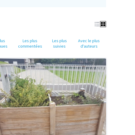
lus
Les plus
Les plus
Avec le plus
nues
commentées
suivies
d'auteurs