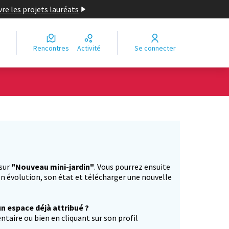
re les projets lauréats
Rencontres
Activité
Se connecter
Leaflet
|
©
OpenStreetMap
contributors
e des points de carte. L'élément peut être utilisé avec un lecteur
 sur
"Nouveau mini-jardin"
. Vous pourrez ensuite
n évolution, son état et télécharger une nouvelle
un espace déjà attribué ?
aire ou bien en cliquant sur son profil