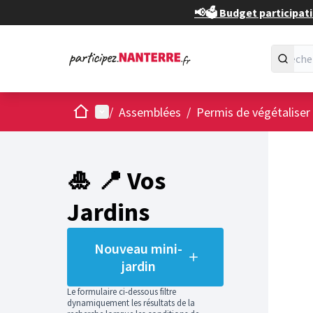
📢🗳️ Budget participati
Accueil
Menu principal
/
Assemblées
/
Permis de végétaliser
Passer
L'élément
+
−
🎍 📍 Vos
Jardins
Nouveau mini-
jardin
Le formulaire ci-dessous filtre
dynamiquement les résultats de la