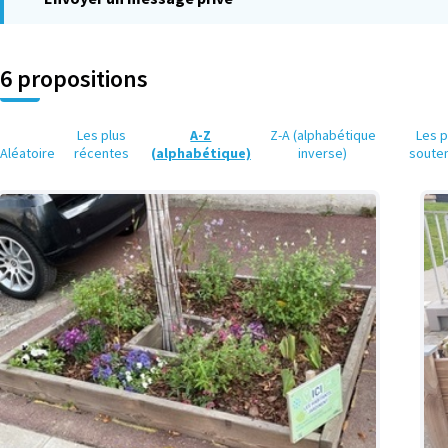
6 propositions
Les plus
A-Z
Z-A (alphabétique
Les p
Aléatoire
récentes
(alphabétique)
inverse)
soute