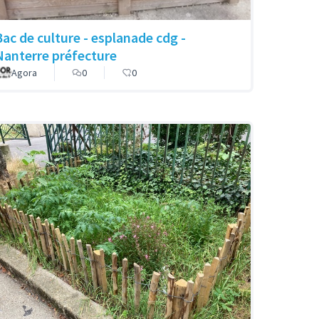
Bac de culture - esplanade cdg -
Nanterre préfecture
Agora
0
0