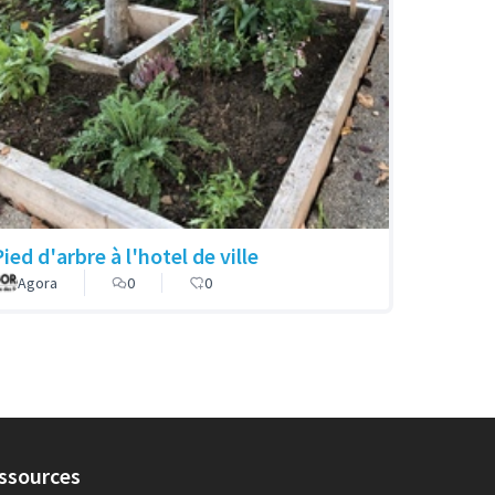
ied d'arbre à l'hotel de ville
Agora
0
0
ssources