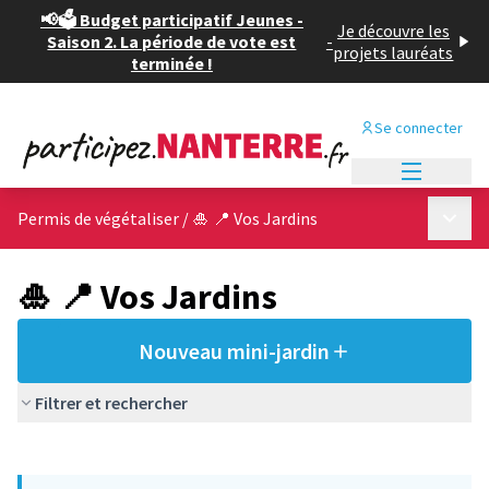
📢🗳️ Budget participatif Jeunes -
Je découvre les
Saison 2. La période de vote est
-
projets lauréats
terminée !
Se connecter
Menu princi
Menu p
Permis de végétaliser
/
🎍 📍 Vos Jardins
🎍 📍 Vos Jardins
Nouveau mini-jardin
Filtrer et rechercher
Passer la carte
Leaflet
|
©
OpenStreetMap
contributors
L'élément suivant est une carte qui présente les éléments de cet
+