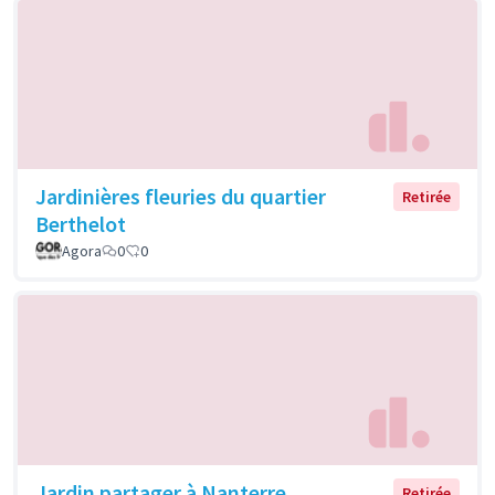
Jardinières fleuries du quartier
Retirée
Berthelot
Agora
0
0
Jardin partager à Nanterre
Retirée