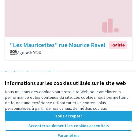
"Les Mauricettes" rue Maurice Ravel
Retirée
Agora
0
0
Voir toutes les propositions
Informations sur les cookies utilisés sur le site web
Nous utilisons des cookies sur notre site Web pour améliorer la
Conditions d'utilisation
performance et les contenus du site. Les cookies nous permettent
Paramètres des cookies
de fournir une expérience utilisateur et un contenu plus
participez.nanterre.fr sur X
participez.nanterre.fr sur Facebook
participez.nanterre.fr sur Instagram
participez.nanterre.fr sur YouTube
participez.nanterre.fr sur GitHub
personnalisés à partir de nos canaux de médias sociaux.
(Lien externe)
(Lien externe)
(Lien externe)
(Lien externe)
(Lien externe)
Tout accepter
Accepter seulement les cookies essentiels
Licence Cre
(Lien extern
Paramètres