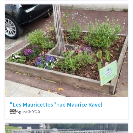
"Les Mauricettes" rue Maurice Ravel
Agora
0
0