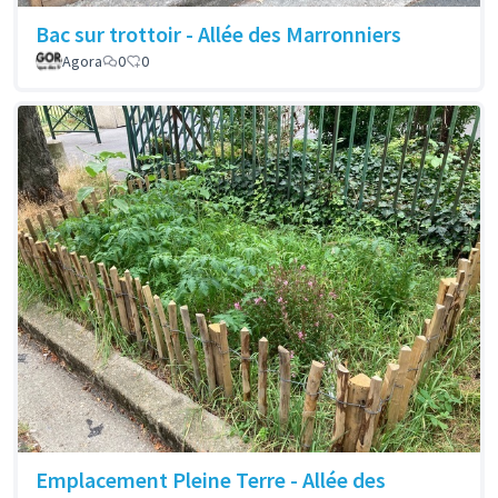
Bac sur trottoir - Allée des Marronniers
Agora
0
0
Emplacement Pleine Terre - Allée des