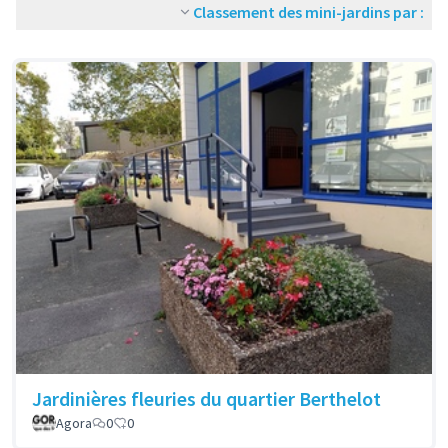
Classement des mini-jardins par :
Jardinières fleuries du quartier Berthelot
Agora
0
0