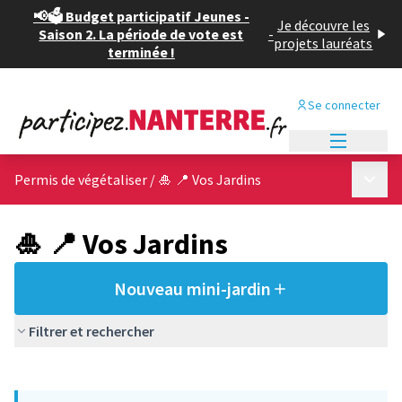
📢🗳️ Budget participatif Jeunes -
Je découvre les
Saison 2. La période de vote est
-
projets lauréats
terminée !
Se connecter
Menu princi
Menu p
Permis de végétaliser
/
🎍 📍 Vos Jardins
🎍 📍 Vos Jardins
Nouveau mini-jardin
Filtrer et rechercher
Passer la carte
Leaflet
|
©
OpenStreetMap
contributors
L'élément suivant est une carte qui présente les éléments de cet
+