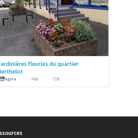
Jardinières fleuries du quartier
Berthelot
Agora
0
0
ssources