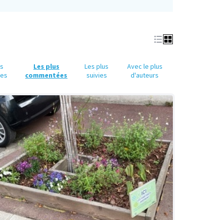
us
Les plus
Les plus
Avec le plus
ues
commentées
suivies
d'auteurs