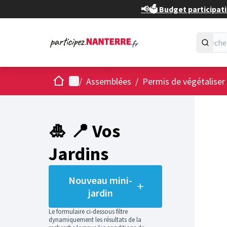
📢🗳️ Budget participati
Accueil
Menu principal
/
Assemblées
/
Permis de végétaliser
Passer
L'élément
+
−
🎍 📍 Vos
Jardins
Nouveau mini-
jardin
Le formulaire ci-dessous filtre
dynamiquement les résultats de la