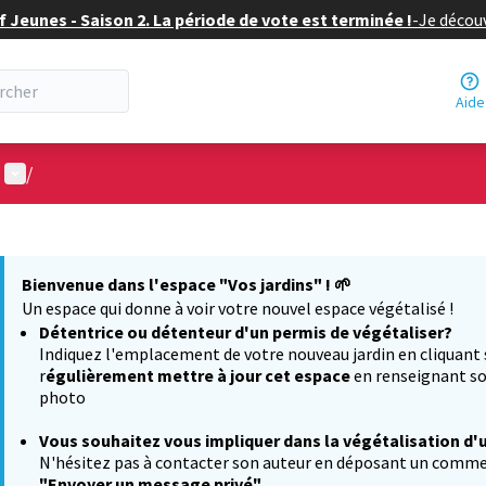
f Jeunes - Saison 2. La période de vote est terminée !
-
Je découv
Aide
Menu utilisateur
/
 la carte
 suivant est une carte qui présente les éléments de cette page comm
Bienvenue dans l'espace "Vos jardins" !
🌱
Un espace qui donne à voir votre nouvel espace végétalisé !
Détentrice ou détenteur d'un permis de végétaliser?
Indiquez l'emplacement de votre nouveau jardin en cliquant
r
égulièrement mettre à jour cet espace
en renseignant so
photo
Vous souhaitez
vous impliquer dans la végétalisation d'
N'hésitez pas à contacter son auteur en déposant un comment
"Envoyer un message privé"