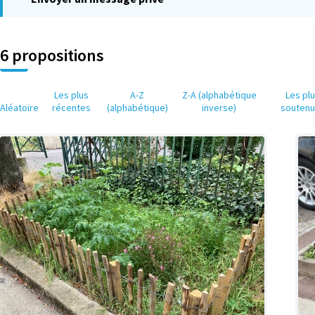
6 propositions
Les plus
A-Z
Z-A (alphabétique
Les pl
Aléatoire
récentes
(alphabétique)
inverse)
souten