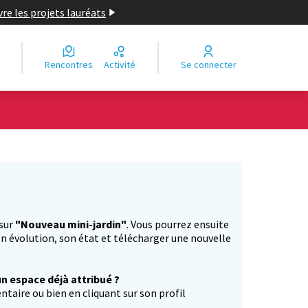
re les projets lauréats
Rencontres
Activité
Se connecter
Leaflet
|
©
OpenStreetMap
contributors
e des points de carte. L'élément peut être utilisé avec un lecteur
 sur
"Nouveau mini-jardin"
. Vous pourrez ensuite
n évolution, son état et télécharger une nouvelle
un espace déjà attribué ?
aire ou bien en cliquant sur son profil