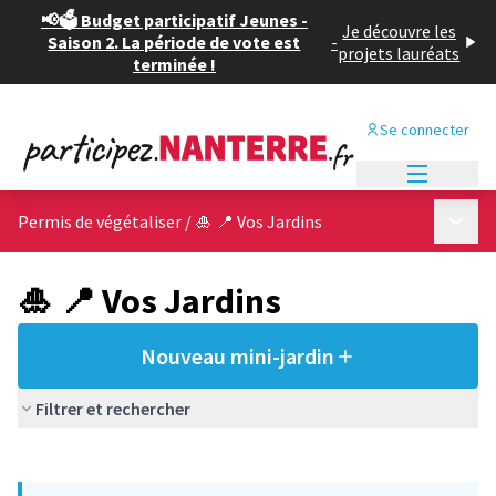
📢🗳️ Budget participatif Jeunes -
Je découvre les
Saison 2. La période de vote est
-
projets lauréats
terminée !
Se connecter
Menu princi
Menu p
Permis de végétaliser
/
🎍 📍 Vos Jardins
🎍 📍 Vos Jardins
Nouveau mini-jardin
Filtrer et rechercher
Passer la carte
Leaflet
|
©
OpenStreetMap
contributors
L'élément suivant est une carte qui présente les éléments de cet
+