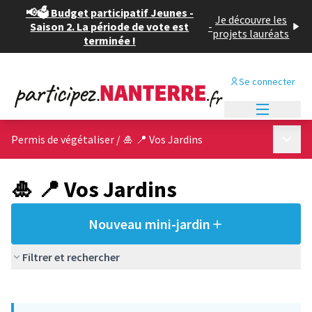
📢🗳️ Budget participatif Jeunes -
Je découvre les
Saison 2. La période de vote est
-
projets lauréats
terminée !
Se connecter
Menu princi
Menu p
Permis de végétaliser
/
🎍 📍 Vos Jardins
🎍 📍 Vos Jardins
Nouveau mini-jardin
Filtrer et rechercher
Passer la carte
Leaflet
|
©
OpenStreetMap
contributors
L'élément suivant est une carte qui présente les éléments de cet
+