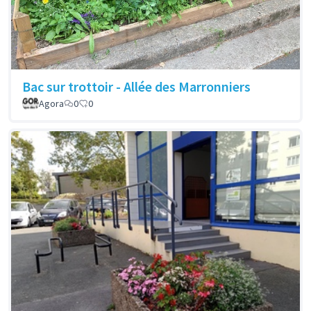
Bac sur trottoir - Allée des Marronniers
Agora
0
0