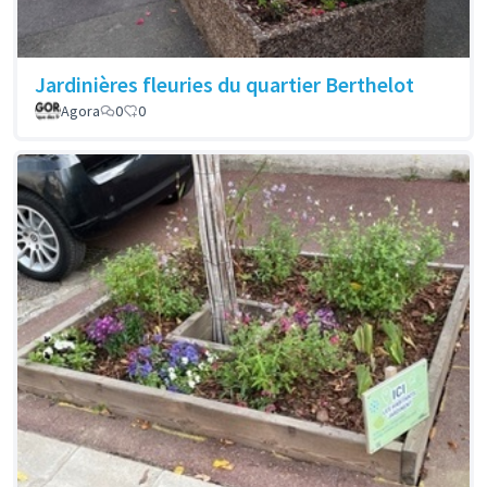
Jardinières fleuries du quartier Berthelot
Agora
0
0