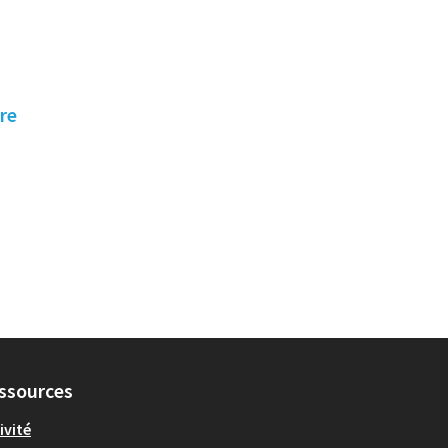
re
ssources
ivité