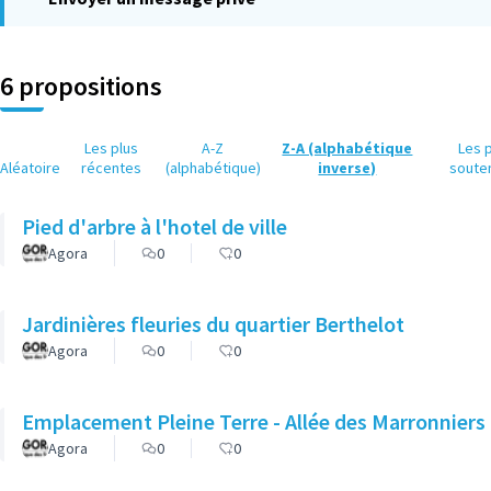
6 propositions
Les plus
A-Z
Z-A (alphabétique
Les 
Aléatoire
récentes
(alphabétique)
inverse)
soute
Pied d'arbre à l'hotel de ville
Agora
0
0
Jardinières fleuries du quartier Berthelot
Agora
0
0
Emplacement Pleine Terre - Allée des Marronniers
Agora
0
0