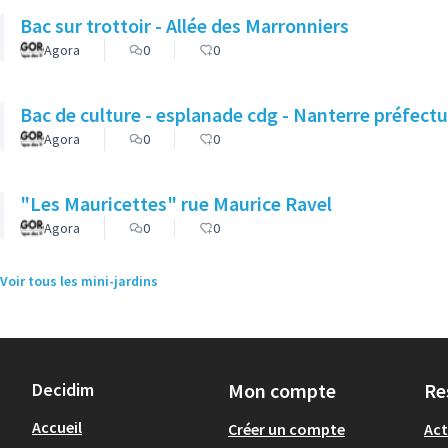
Bac sur trottoir - Allée des Marronniers
Agora
0
0
Bac de culture - esplanade cdg - Nanterre préfectu
Agora
0
0
"Les Mauricettes" rue Maurice Ravel
Agora
0
0
Voir tous les mini-jardins
Decidim
Mon compte
Re
Accueil
Créer un compte
Act