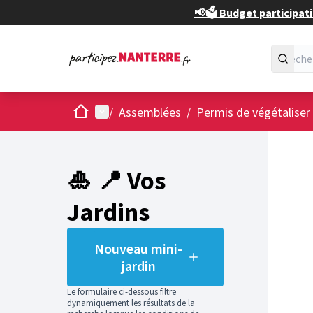
📢🗳️ Budget participati
Accueil
Menu principal
/
Assemblées
/
Permis de végétaliser
Passer
L'élément
+
−
🎍 📍 Vos
Jardins
Nouveau mini-
jardin
Le formulaire ci-dessous filtre
dynamiquement les résultats de la