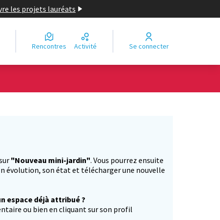
re les projets lauréats
Rencontres
Activité
Se connecter
Leaflet
|
©
OpenStreetMap
contributors
e des points de carte. L'élément peut être utilisé avec un lecteur
 sur
"Nouveau mini-jardin"
. Vous pourrez ensuite
n évolution, son état et télécharger une nouvelle
un espace déjà attribué ?
aire ou bien en cliquant sur son profil