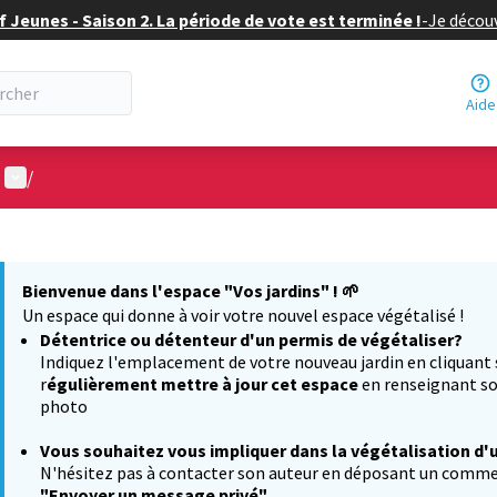
f Jeunes - Saison 2. La période de vote est terminée !
-
Je découv
Aide
Menu utilisateur
/
 la carte
 suivant est une carte qui présente les éléments de cette page comm
Bienvenue dans l'espace "Vos jardins" !
🌱
Un espace qui donne à voir votre nouvel espace végétalisé !
Détentrice ou détenteur d'un permis de végétaliser?
Indiquez l'emplacement de votre nouveau jardin en cliquant
r
égulièrement mettre à jour cet espace
en renseignant so
photo
Vous souhaitez
vous impliquer dans la végétalisation d'
N'hésitez pas à contacter son auteur en déposant un comment
"Envoyer un message privé"