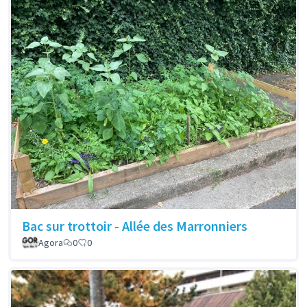
Bac sur trottoir - Allée des Marronniers
Agora
0
0