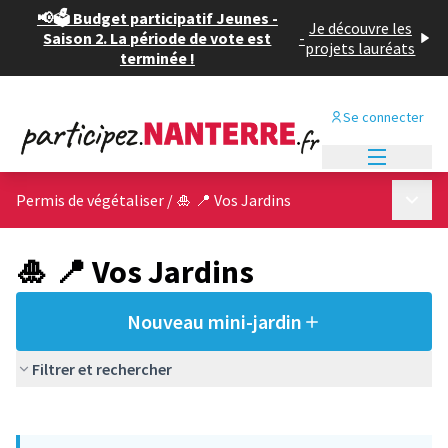
📢🗳️ Budget participatif Jeunes -
Je découvre les
Saison 2. La période de vote est
-
projets lauréats
terminée !
Se connecter
Menu princi
Menu p
Permis de végétaliser
/
🎍 📍 Vos Jardins
🎍 📍 Vos Jardins
Nouveau mini-jardin
Filtrer et rechercher
Passer la carte
Leaflet
|
©
OpenStreetMap
contributors
L'élément suivant est une carte qui présente les éléments de cet
+