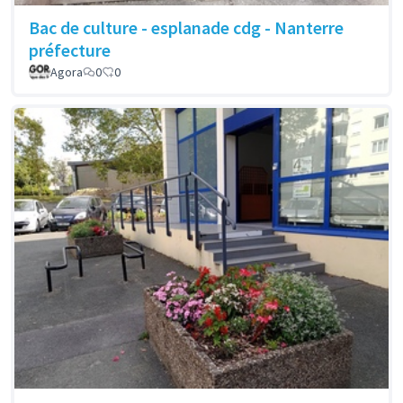
Bac de culture - esplanade cdg - Nanterre
préfecture
Agora
0
0