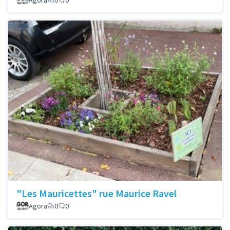
Agora
0
0
"Les Mauricettes" rue Maurice Ravel
Agora
0
0