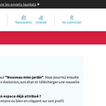
re les projets lauréats
Rencontres
Activité
Se connecter
Leaflet
|
©
OpenStreetMap
contributors
e des points de carte. L'élément peut être utilisé avec un lecteur
 sur
"Nouveau mini-jardin"
. Vous pourrez ensuite
n évolution, son état et télécharger une nouvelle
un espace déjà attribué ?
aire ou bien en cliquant sur son profil