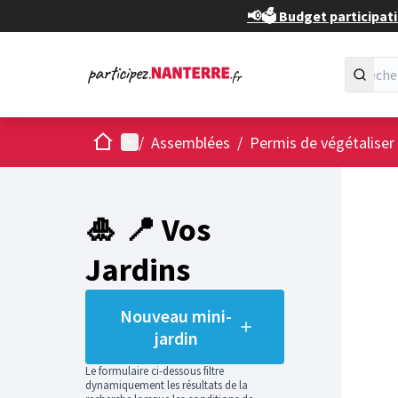
📢🗳️ Budget participati
Accueil
Menu principal
/
Assemblées
/
Permis de végétaliser
Passer
L'élément
+
−
🎍 📍 Vos
Jardins
Nouveau mini-
jardin
Le formulaire ci-dessous filtre
dynamiquement les résultats de la