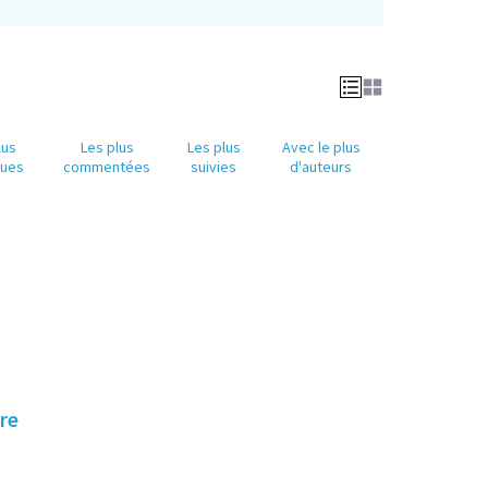
lus
Les plus
Les plus
Avec le plus
nues
commentées
suivies
d'auteurs
re