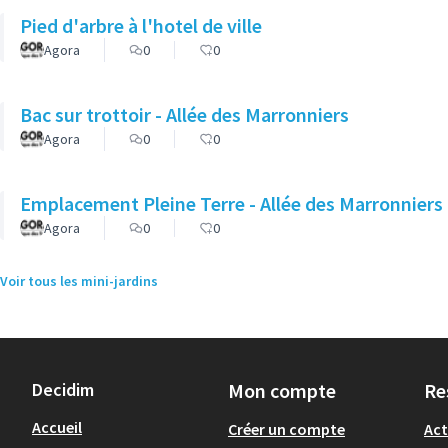
Pied d'arbre à l'hotel de ville
Agora
0
0
Bac sur trottoir - Allée des Marronniers
Agora
0
0
Emplacement Pleine Terre - Allée des Marronniers
Agora
0
0
Voir tous les mini-jardins
Decidim
Mon compte
Re
Accueil
Créer un compte
Act