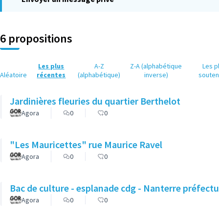
6 propositions
Les plus
A-Z
Z-A (alphabétique
Les p
Aléatoire
récentes
(alphabétique)
inverse)
soute
Jardinières fleuries du quartier Berthelot
Agora
0
0
"Les Mauricettes" rue Maurice Ravel
Agora
0
0
Bac de culture - esplanade cdg - Nanterre préfectu
Agora
0
0