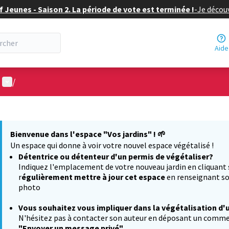
f Jeunes - Saison 2. La période de vote est terminée !
-
Je découv
Aide
Menu utilisateur
/
 la carte
 suivant est une carte qui présente les éléments de cette page comm
Bienvenue dans l'espace "Vos jardins" !
🌱
Un espace qui donne à voir votre nouvel espace végétalisé !
Détentrice ou détenteur d'un permis de végétaliser?
Indiquez l'emplacement de votre nouveau jardin en cliquant
r
égulièrement mettre à jour cet espace
en renseignant so
photo
Vous souhaitez
vous impliquer dans la végétalisation d'
N'hésitez pas à contacter son auteur en déposant un comment
"Envoyer un message privé"