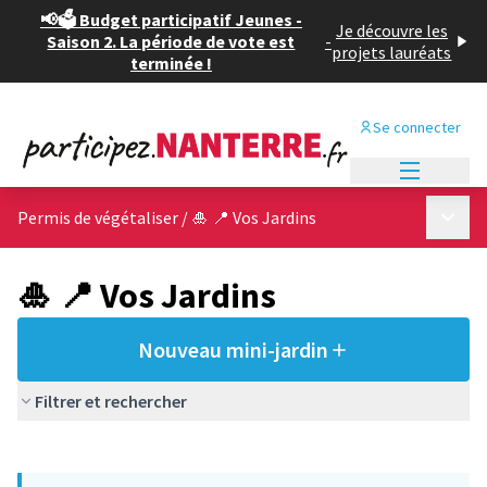
📢🗳️ Budget participatif Jeunes -
Je découvre les
Saison 2. La période de vote est
-
projets lauréats
terminée !
Se connecter
Menu princi
Menu p
Permis de végétaliser
/
🎍 📍 Vos Jardins
🎍 📍 Vos Jardins
Nouveau mini-jardin
Filtrer et rechercher
Passer la carte
Leaflet
|
©
OpenStreetMap
contributors
L'élément suivant est une carte qui présente les éléments de cet
+