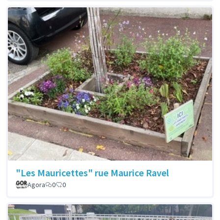
"Les Mauricettes" rue Maurice Ravel
Agora
0
0