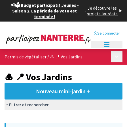
📢🗳️ Budget participatif Jeunes -
Je découvre les
Saison 2. La période de vote est
-
projets lauréats
terminée !
Se connecter
Menu princi
Menu p
Permis de végétaliser
/
🎍 📍 Vos Jardins
🎍 📍 Vos Jardins
Nouveau mini-jardin
Filtrer et rechercher
Passer la carte
Leaflet
|
©
OpenStreetMap
contributors
L'élément suivant est une carte qui présente les éléments de cet
+