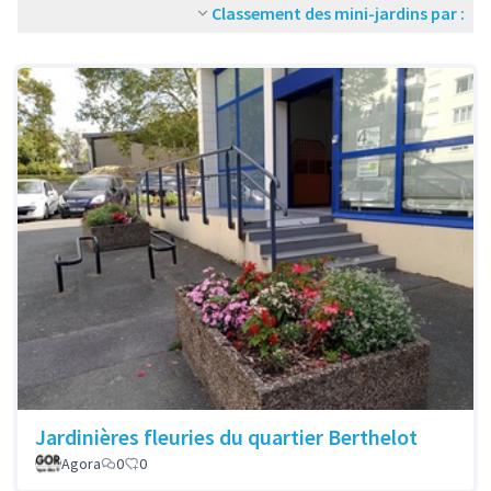
Classement des mini-jardins par :
Jardinières fleuries du quartier Berthelot
Agora
0
0