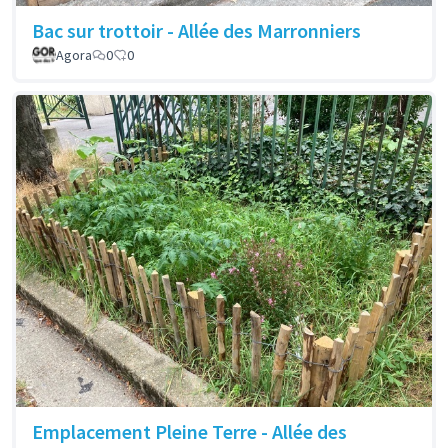
Bac sur trottoir - Allée des Marronniers
Agora
0
0
Emplacement Pleine Terre - Allée des