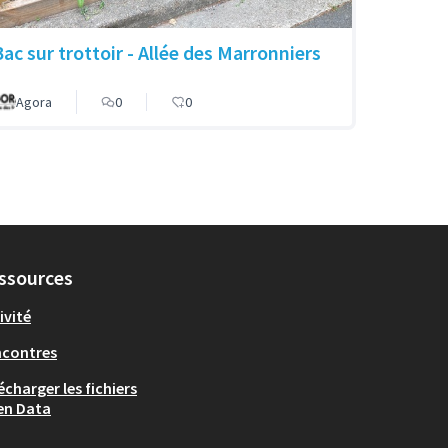
Bac sur trottoir - Allée des Marronniers
Agora
0
0
ssources
ivité
ncontres
écharger les fichiers
en Data