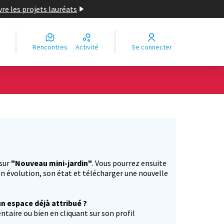
re les projets lauréats
Rencontres
Activité
Se connecter
Leaflet
|
©
OpenStreetMap
contributors
e des points de carte. L'élément peut être utilisé avec un lecteur
 sur
"Nouveau mini-jardin"
. Vous pourrez ensuite
n évolution, son état et télécharger une nouvelle
un espace déjà attribué ?
aire ou bien en cliquant sur son profil