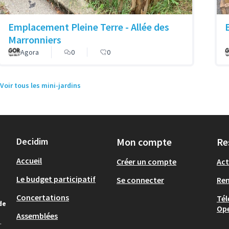
Emplacement Pleine Terre - Allée des
Marronniers
Agora
0
0
Voir tous les mini-jardins
Decidim
Mon compte
Re
Accueil
Créer un compte
Act
Le budget participatif
Se connecter
Re
Concertations
Tél
de
Op
Assemblées
.