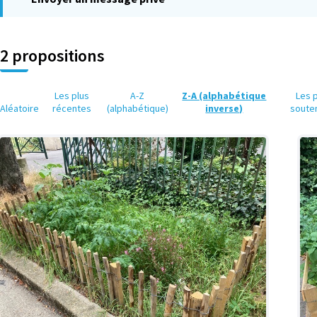
2 propositions
Les plus
A-Z
Z-A (alphabétique
Les 
Aléatoire
récentes
(alphabétique)
inverse)
soute