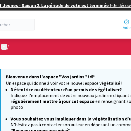
f Jeunes - Saison 2. La période de vote est terminée !
-
Je découv
Aide
Menu utilisateur
/
 la carte
 suivant est une carte qui présente les éléments de cette page comm
Bienvenue dans l'espace "Vos jardins" !
🌱
Un espace qui donne à voir votre nouvel espace végétalisé !
Détentrice ou détenteur d'un permis de végétaliser?
Indiquez l'emplacement de votre nouveau jardin en cliquant
r
égulièrement mettre à jour cet espace
en renseignant so
photo
Vous souhaitez
vous impliquer dans la végétalisation d'
N'hésitez pas à contacter son auteur en déposant un comment
"Envoyer un message privé"