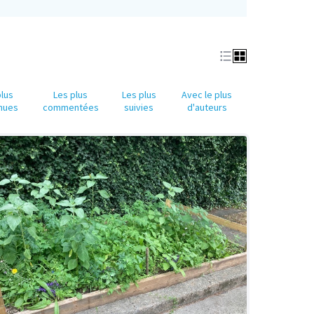
plus
Les plus
Les plus
Avec le plus
nues
commentées
suivies
d'auteurs