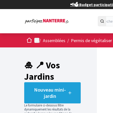
📢🗳️ Budget participati
Accueil
Menu principal
/
Assemblées
/
Permis de végétaliser
Passer
L'élément
+
−
🎍 📍 Vos
Jardins
Nouveau mini-
jardin
Le formulaire ci-dessous filtre
dynamiquement les résultats de la