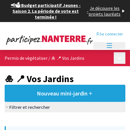
📢🗳️ Budget participatif Jeunes -
Je découvre les
Saison 2. La période de vote est
-
projets lauréats
terminée !
Se connecter
Menu princi
Menu p
Permis de végétaliser
/
🎍 📍 Vos Jardins
🎍 📍 Vos Jardins
Nouveau mini-jardin
Filtrer et rechercher
Passer la carte
Leaflet
|
©
OpenStreetMap
contributors
L'élément suivant est une carte qui présente les éléments de cet
+