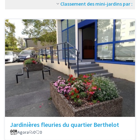
Classement des mini-jardins par :
Jardinières fleuries du quartier Berthelot
Agora
0
0