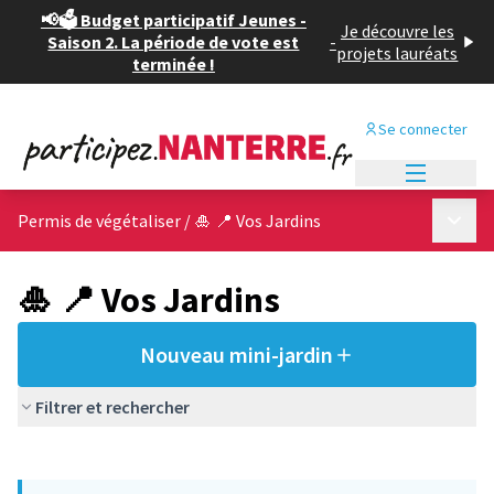
📢🗳️ Budget participatif Jeunes -
Je découvre les
Saison 2. La période de vote est
-
projets lauréats
terminée !
Se connecter
Menu princi
Menu p
Permis de végétaliser
/
🎍 📍 Vos Jardins
🎍 📍 Vos Jardins
Nouveau mini-jardin
Filtrer et rechercher
Passer la carte
Leaflet
|
©
OpenStreetMap
contributors
L'élément suivant est une carte qui présente les éléments de cet
+