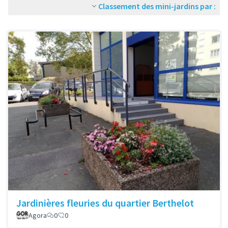
Classement des mini-jardins par :
Jardinières fleuries du quartier Berthelot
Agora
0
0