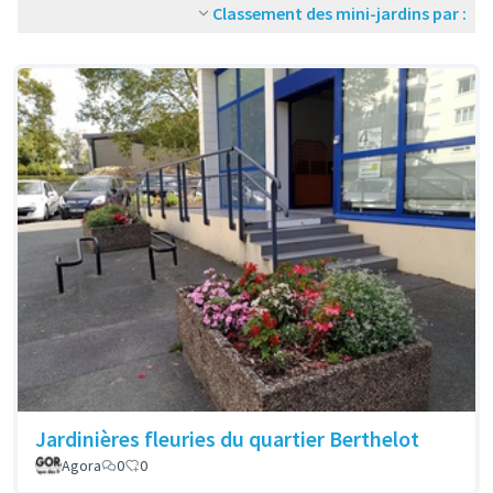
Classement des mini-jardins par :
Jardinières fleuries du quartier Berthelot
Agora
0
0