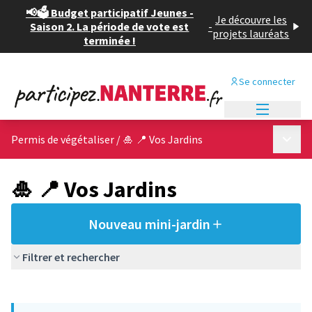
📢🗳️ Budget participatif Jeunes -
Je découvre les
Saison 2. La période de vote est
-
projets lauréats
terminée !
Se connecter
Menu princi
Menu p
Permis de végétaliser
/
🎍 📍 Vos Jardins
🎍 📍 Vos Jardins
Nouveau mini-jardin
Filtrer et rechercher
Passer la carte
Leaflet
|
©
OpenStreetMap
contributors
L'élément suivant est une carte qui présente les éléments de cet
+