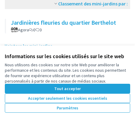
Classement des mini-jardins par :
Jardinières fleuries du quartier Berthelot
Agora
0
0
Voir tous les mini-jardins
Informations sur les cookies utilisés sur le site web
Nous utilisons des cookies sur notre site Web pour améliorer la
performance et les contenus du site. Les cookies nous permettent
de fournir une expérience utilisateur et un contenu plus
personnalisés à partir de nos canaux de médias sociaux.
Tout accepter
Conditions d'utilisation
Accepter seulement les cookies essentiels
Paramètres des cookies
Paramètres
participez.nanterre.fr sur X
participez.nanterre.fr sur Facebook
participez.nanterre.fr sur Instagram
participez.nanterre.fr sur YouTube
participez.nanterre.fr sur GitHub
(Lien externe)
(Lien externe)
(Lien externe)
(Lien externe)
(Lien externe)