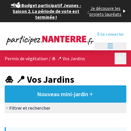
📢🗳️ Budget participatif Jeunes -
Je découvre les
Saison 2. La période de vote est
-
projets lauréats
terminée !
Se connecter
Menu princi
Menu p
Permis de végétaliser
/
🎍 📍 Vos Jardins
🎍 📍 Vos Jardins
Nouveau mini-jardin
Filtrer et rechercher
Passer la carte
Leaflet
|
©
OpenStreetMap
contributors
L'élément suivant est une carte qui présente les éléments de cet
+