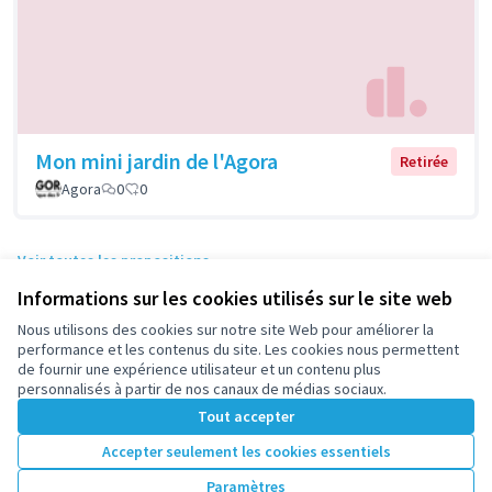
Mon mini jardin de l'Agora
Retirée
Agora
0
0
Voir toutes les propositions
Informations sur les cookies utilisés sur le site web
Nous utilisons des cookies sur notre site Web pour améliorer la
Conditions d'utilisation
performance et les contenus du site. Les cookies nous permettent
Paramètres des cookies
de fournir une expérience utilisateur et un contenu plus
participez.nanterre.fr sur X
participez.nanterre.fr sur Facebook
participez.nanterre.fr sur Instagram
participez.nanterre.fr sur YouTube
participez.nanterre.fr sur GitHub
personnalisés à partir de nos canaux de médias sociaux.
(Lien externe)
(Lien externe)
(Lien externe)
(Lien externe)
(Lien externe)
Tout accepter
Accepter seulement les cookies essentiels
Licence Cre
(Lien extern
Paramètres