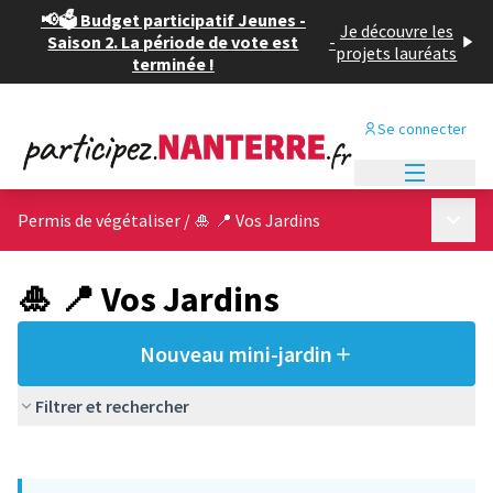
📢🗳️ Budget participatif Jeunes -
Je découvre les
Saison 2. La période de vote est
-
projets lauréats
terminée !
Se connecter
Menu princi
Menu p
Permis de végétaliser
/
🎍 📍 Vos Jardins
🎍 📍 Vos Jardins
Nouveau mini-jardin
Filtrer et rechercher
Passer la carte
Leaflet
|
©
OpenStreetMap
contributors
L'élément suivant est une carte qui présente les éléments de cet
+