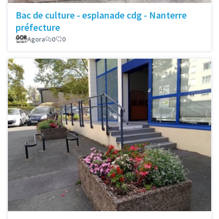
Bac de culture - esplanade cdg - Nanterre
préfecture
Agora
0
0