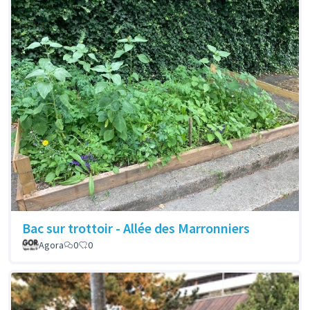
Bac sur trottoir - Allée des Marronniers
Agora
0
0