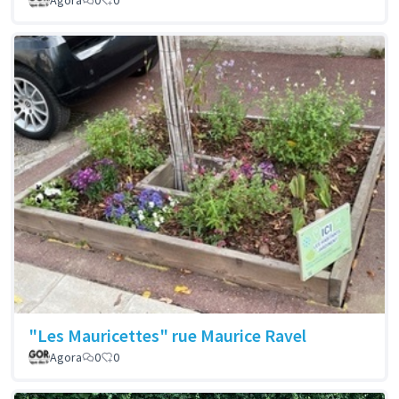
Agora
0
0
"Les Mauricettes" rue Maurice Ravel
Agora
0
0