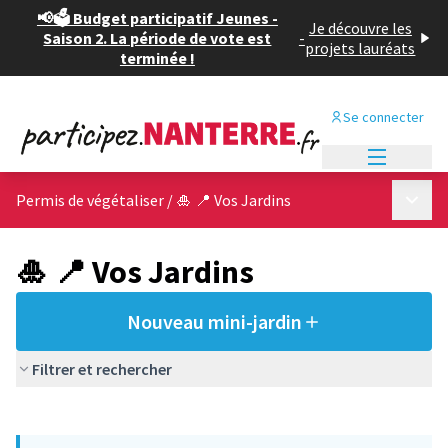
📢🗳️ Budget participatif Jeunes -
Je découvre les
Saison 2. La période de vote est
-
projets lauréats
terminée !
Se connecter
Menu princi
Menu p
Permis de végétaliser
/
🎍 📍 Vos Jardins
🎍 📍 Vos Jardins
Nouveau mini-jardin
Filtrer et rechercher
Passer la carte
Leaflet
|
©
OpenStreetMap
contributors
L'élément suivant est une carte qui présente les éléments de cet
+