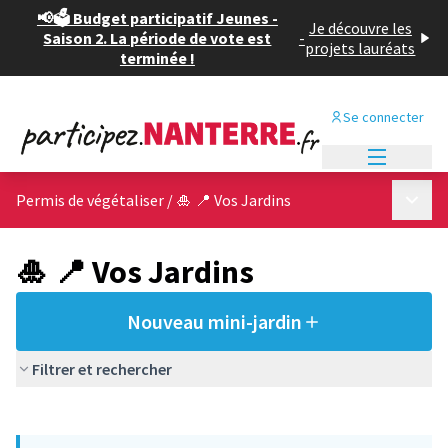
📢🗳️ Budget participatif Jeunes -
Je découvre les
Saison 2. La période de vote est
-
projets lauréats
terminée !
Se connecter
Menu princi
Menu p
Permis de végétaliser
/
🎍 📍 Vos Jardins
🎍 📍 Vos Jardins
Nouveau mini-jardin
Filtrer et rechercher
Passer la carte
Leaflet
|
©
OpenStreetMap
contributors
L'élément suivant est une carte qui présente les éléments de cet
+