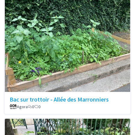
Bac sur trottoir - Allée des Marronniers
Agora
0
0