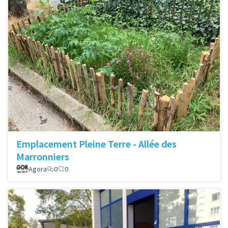
Emplacement Pleine Terre - Allée des
Marronniers
Agora
0
0