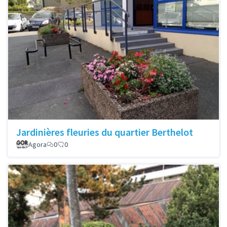
Jardinières fleuries du quartier Berthelot
Agora
0
0