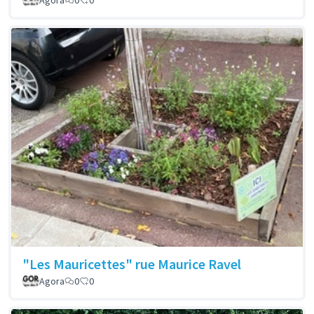
Agora
0
0
"Les Mauricettes" rue Maurice Ravel
Agora
0
0