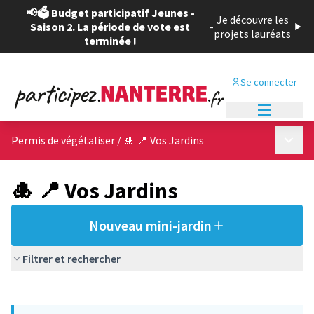
📢🗳️ Budget participatif Jeunes -
Je découvre les
Saison 2. La période de vote est
-
projets lauréats
terminée !
Se connecter
Menu princi
Menu p
Permis de végétaliser
/
🎍 📍 Vos Jardins
🎍 📍 Vos Jardins
Nouveau mini-jardin
Filtrer et rechercher
Passer la carte
Leaflet
|
©
OpenStreetMap
contributors
L'élément suivant est une carte qui présente les éléments de cet
+