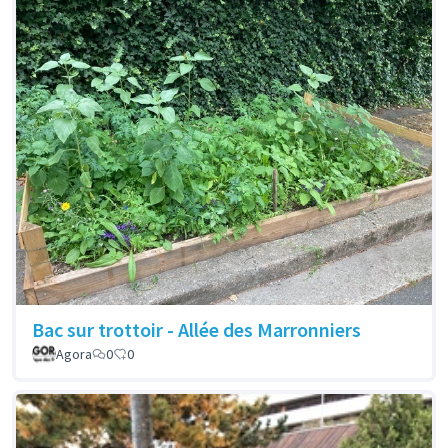
Bac sur trottoir - Allée des Marronniers
Agora
0
0