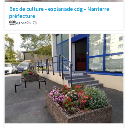
Bac de culture - esplanade cdg - Nanterre
préfecture
Agora
0
0