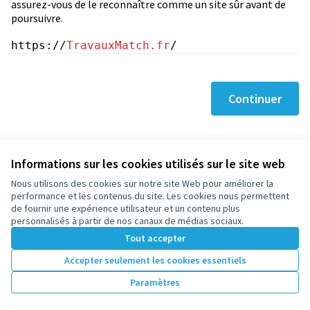
assurez-vous de le reconnaître comme un site sûr avant de
poursuivre.
https://
TravauxMatch.fr
/
Continuer
Informations sur les cookies utilisés sur le site web
Nous utilisons des cookies sur notre site Web pour améliorer la
Conditions d'utilisation
performance et les contenus du site. Les cookies nous permettent
Paramètres des cookies
de fournir une expérience utilisateur et un contenu plus
participez.nanterre.fr sur X
participez.nanterre.fr sur Facebook
participez.nanterre.fr sur Instagram
participez.nanterre.fr sur YouTube
participez.nanterre.fr sur GitHub
personnalisés à partir de nos canaux de médias sociaux.
(Lien externe)
(Lien externe)
(Lien externe)
(Lien externe)
(Lien externe)
Tout accepter
Accepter seulement les cookies essentiels
Licence Cre
(Lien extern
Paramètres
(Lien externe)
Site réalisé grâce au
logiciel libre Decidim
.
(Lien externe)