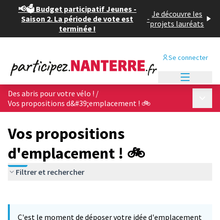
📢🗳️ Budget participatif Jeunes -
Je découvre les
Saison 2. La période de vote est
-
projets lauréats
terminée !
Se connecter
Menu princi
Des abris pour votre vélo !
/
Menu p
Vos propositions d&#39;emplacement ! 🚲
Vos propositions
d'emplacement ! 🚲
Filtrer et rechercher
Passer la carte
Leaflet
|
©
OpenStreetMap
contributors
L'élément suivant est une carte qui présente les éléments de cet
+
C'est le moment de déposer votre idée d'emplacement