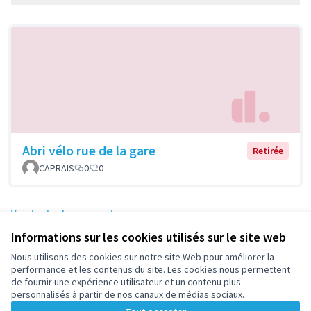
Abri vélo rue de la gare
Retirée
CAPRAIS
0
0
Voir toutes les propositions
Informations sur les cookies utilisés sur le site web
Nous utilisons des cookies sur notre site Web pour améliorer la
performance et les contenus du site. Les cookies nous permettent
Conditions d'utilisation
de fournir une expérience utilisateur et un contenu plus
Paramètres des cookies
personnalisés à partir de nos canaux de médias sociaux.
participez.nanterre.fr sur X
participez.nanterre.fr sur Facebook
participez.nanterre.fr sur Instagram
participez.nanterre.fr sur YouTube
participez.nanterre.fr sur GitHub