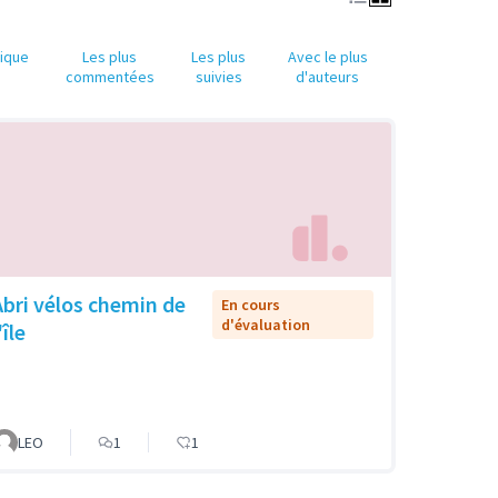
tique
Les plus
Les plus
Avec le plus
commentées
suivies
d'auteurs
Abri vélos chemin de
En cours
d'évaluation
'île
LEO
1
1