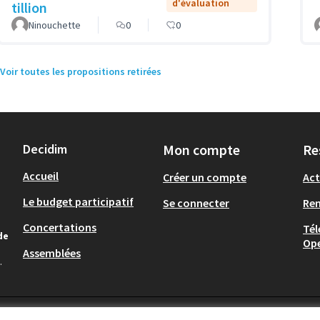
d'évaluation
tillion
Ninouchette
0
0
Voir toutes les propositions retirées
Decidim
Mon compte
Re
Accueil
Créer un compte
Act
Le budget participatif
Se connecter
Re
Concertations
Tél
de
Op
Assemblées
.