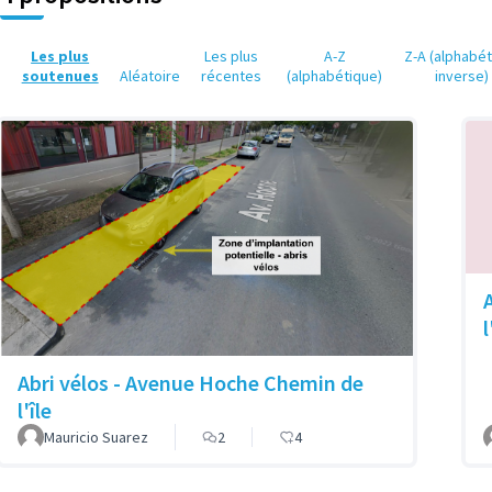
Les plus
Les plus
A-Z
Z-A (alphabé
soutenues
Aléatoire
récentes
(alphabétique)
inverse)
l
Abri vélos - Avenue Hoche Chemin de
l'île
Mauricio Suarez
2
4