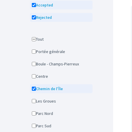
Accepted
Rejected
Tout
Portée générale
Boule - Champs-Pierreux
Centre
Chemin de l'Île
Les Groues
Parc Nord
Parc Sud