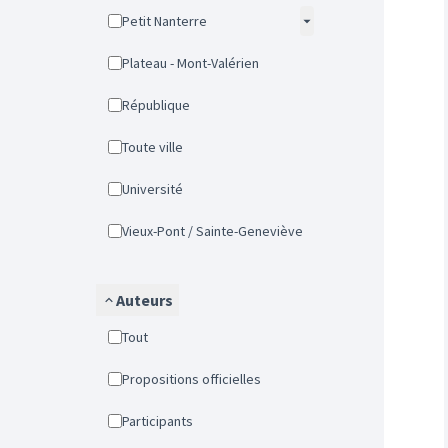
Petit Nanterre
Plateau - Mont-Valérien
République
Toute ville
Université
Vieux-Pont / Sainte-Geneviève
Auteurs
Tout
Propositions officielles
Participants