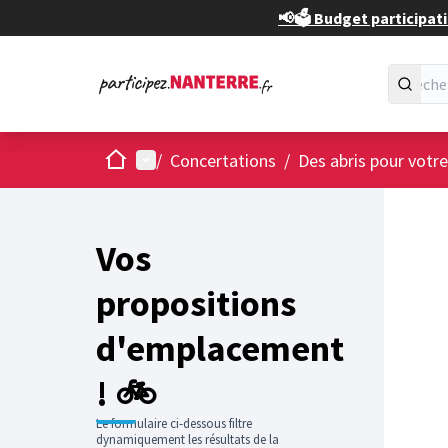
📢🗳️ Budget participati
Accueil
Menu principal
/
Concertations
/
Des abris pour votre
Passer
L'élément
+
−
Vos
propositions
d'emplacement
! 🚲
Le formulaire ci-dessous filtre
dynamiquement les résultats de la