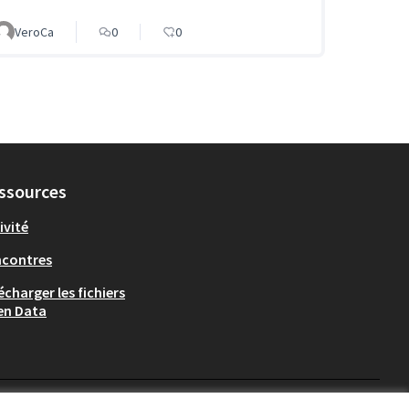
VeroCa
0
0
ssources
ivité
ncontres
écharger les fichiers
en Data