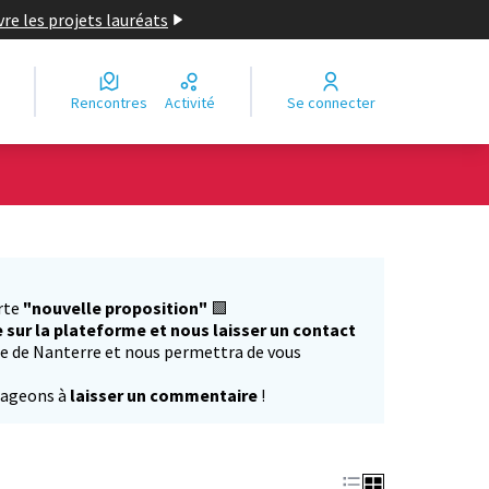
re les projets lauréats
Rencontres
Activité
Se connecter
Leaflet
|
©
OpenStreetMap
contributors
e des points de carte. L'élément peut être utilisé avec un lecteur
rte
"nouvelle proposition"
🟩
 sur la plateforme et nous laisser un contact
ille de Nanterre et nous permettra de vous
rageons à
laisser un commentaire
!