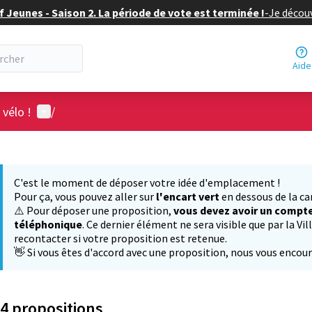
f Jeunes - Saison 2. La période de vote est terminée !
-
Je découv
Aide
Menu utilisateur
 vélo !
/
 la carte
 suivant est une carte qui présente les éléments de cette page comm
C'est le moment de déposer votre idée d'emplacement !
Pour ça, vous pouvez aller sur
l'encart vert
en dessous de la ca
⚠️ Pour déposer une proposition,
vous devez avoir un compte
téléphonique
. Ce dernier élément ne sera visible que par la V
recontacter si votre proposition est retenue.
👋 Si vous êtes d'accord avec une proposition, nous vous encou
4 propositions