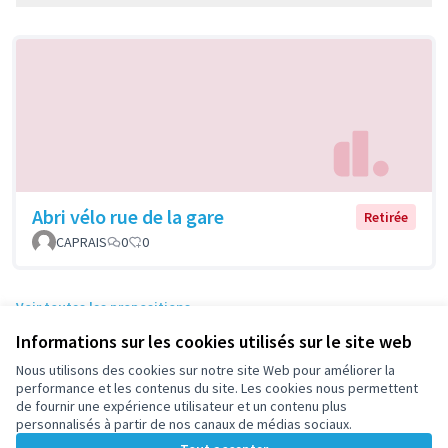
Abri vélo rue de la gare
Retirée
CAPRAIS
0
0
Voir toutes les propositions
Informations sur les cookies utilisés sur le site web
Nous utilisons des cookies sur notre site Web pour améliorer la
performance et les contenus du site. Les cookies nous permettent
Conditions d'utilisation
de fournir une expérience utilisateur et un contenu plus
Paramètres des cookies
personnalisés à partir de nos canaux de médias sociaux.
participez.nanterre.fr sur X
participez.nanterre.fr sur Facebook
participez.nanterre.fr sur Instagram
participez.nanterre.fr sur YouTube
participez.nanterre.fr sur GitHub