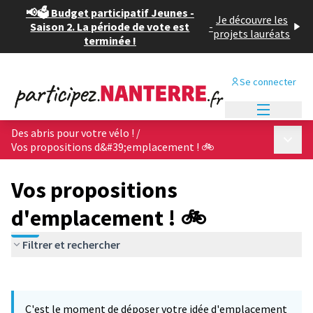
📢🗳️ Budget participatif Jeunes -
Je découvre les
Saison 2. La période de vote est
-
projets lauréats
terminée !
Se connecter
Menu princi
Des abris pour votre vélo !
/
Menu p
Vos propositions d&#39;emplacement ! 🚲
Vos propositions
d'emplacement ! 🚲
Filtrer et rechercher
Passer la carte
Leaflet
|
©
OpenStreetMap
contributors
L'élément suivant est une carte qui présente les éléments de cet
+
C'est le moment de déposer votre idée d'emplacement