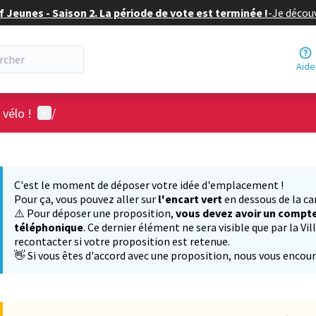
f Jeunes - Saison 2. La période de vote est terminée !
-
Je découv
Aide
Menu utilisateur
 vélo !
/
 la carte
 suivant est une carte qui présente les éléments de cette page comm
C'est le moment de déposer votre idée d'emplacement !
Pour ça, vous pouvez aller sur
l'encart vert
en dessous de la ca
⚠️ Pour déposer une proposition,
vous devez avoir un compte
téléphonique
. Ce dernier élément ne sera visible que par la V
recontacter si votre proposition est retenue.
👋 Si vous êtes d'accord avec une proposition, nous vous encou