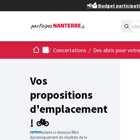
📢🗳️ Budget participati
Accueil
Menu principal
/
Concertations
/
Des abris pour votre
Passer
L'élément
+
−
Vos
propositions
d'emplacement
! 🚲
Le formulaire ci-dessous filtre
dynamiquement les résultats de la