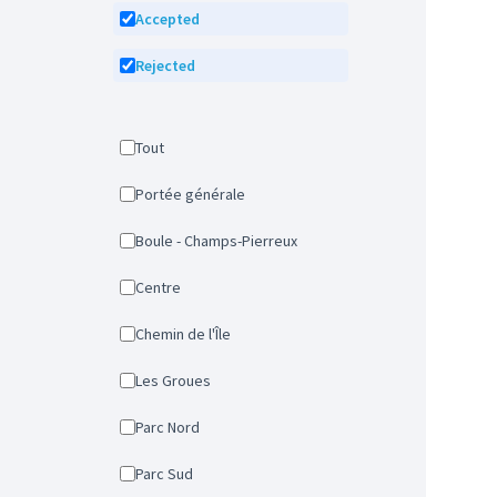
Accepted
Rejected
Tout
Portée générale
Boule - Champs-Pierreux
Centre
Chemin de l'Île
Les Groues
Parc Nord
Parc Sud