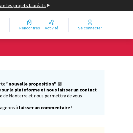
re les projets lauréats
Rencontres
Activité
Se connecter
Leaflet
|
©
OpenStreetMap
contributors
e des points de carte. L'élément peut être utilisé avec un lecteur
rte
"nouvelle proposition"
🟩
 sur la plateforme et nous laisser un contact
ille de Nanterre et nous permettra de vous
rageons à
laisser un commentaire
!