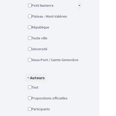
Petit Nanterre
Plateau - Mont-Valérien
République
Toute ville
Université
Vieux-Pont / Sainte-Geneviève
Auteurs
Tout
Propositions officielles
Participants