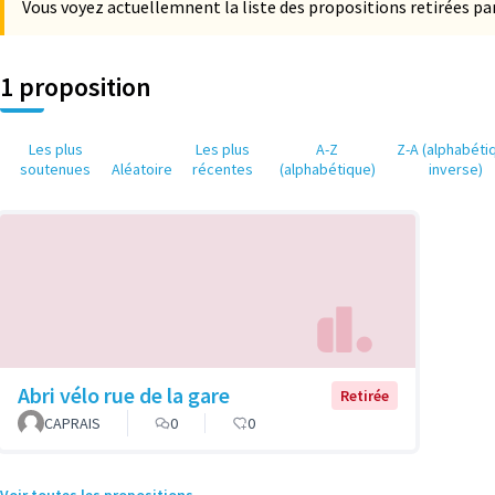
Vous voyez actuellemnent la liste des propositions retirées par
1 proposition
Les plus
Les plus
A-Z
Z-A (alphabéti
soutenues
Aléatoire
récentes
(alphabétique)
inverse)
Abri vélo rue de la gare
Retirée
CAPRAIS
0
0
Voir toutes les propositions