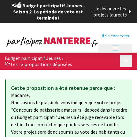
📢🗳️ Budget participatif Jeunes -
Je découvre les
Saison 2. La période de vote est
-
projets lauréats
terminée !
Se connecter
Menu princi
Budget participatif Jeunes
/
Menu p
💡 Les 13 propositions déposées
Cette proposition a été retenue parce que :
Madame,
Nous avons le plaisir de vous indiquer que votre projet
"Concours de pâtisserie amateurs" déposé dans le cadre
du Budget participatif Jeunes a été jugé recevable lors
de l’instruction technique par les services de la ville.
Votre projet sera donc soumis au vote des habitants du