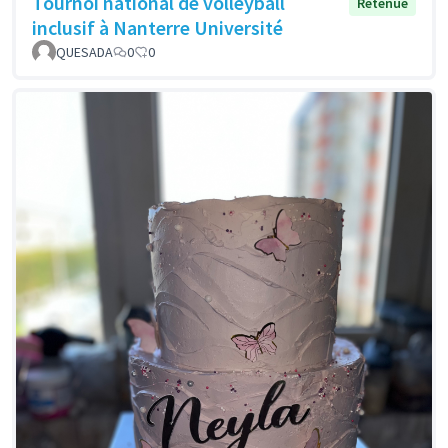
Tournoi national de volleyball
Retenue
inclusif à Nanterre Université
QUESADA
0
0