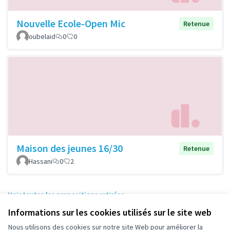
Nouvelle Ecole-Open Mic
Retenue
oubelaid
0
0
Maison des jeunes 16/30
Retenue
Hassani
0
2
Voir toutes les propositions retirées
Informations sur les cookies utilisés sur le site web
Nous utilisons des cookies sur notre site Web pour améliorer la
Conditions d'utilisation