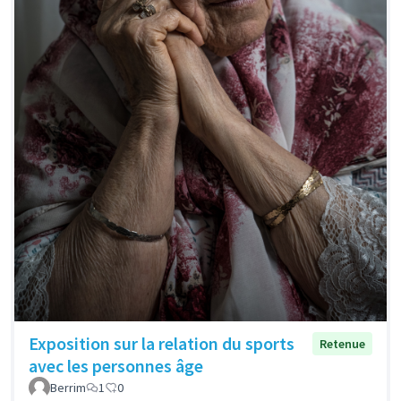
Exposition sur la relation du sports
Retenue
avec les personnes âge
Berrim
1
0