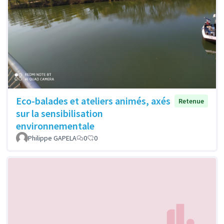
Eco-balades et ateliers animés, axés
Retenue
sur la sensibilisation
environnementale
Philippe GAPELA
0
0