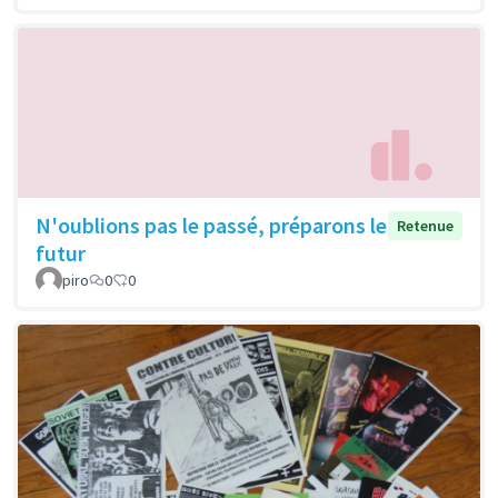
N'oublions pas le passé, préparons le
Retenue
futur
piro
0
0