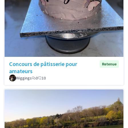
Concours de pâtisserie pour
Retenue
amateurs
Wiggings
0
10