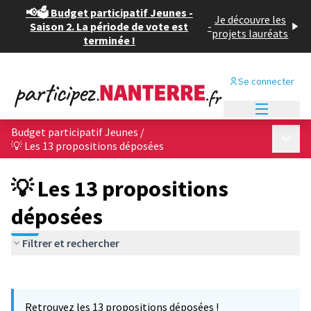
📢🗳️ Budget participatif Jeunes -
Je découvre les
Saison 2. La période de vote est
-
projets lauréats
terminée !
Se connecter
Menu princi
Budget participatif Jeunes
/
Menu p
💡 Les 13 propositions déposées
💡 Les 13 propositions
déposées
Filtrer et rechercher
Passer la carte
Leaflet
|
©
OpenStreetMap
contributors
L'élément suivant est une carte qui présente les éléments de cet
+
Retrouvez les 13 propositions déposées !