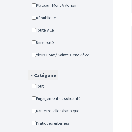
Plateau - Mont-Valérien
République
Toute ville
Université
Vieux-Pont / Sainte-Geneviève
Catégorie
Tout
Engagement et solidarité
Nanterre Ville Olympique
Pratiques urbaines