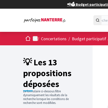
📢🗳️ Budget participati
Accueil
Menu principal
/
Concertations
/
Budget participatif
Passer
L'élément
+
−
💡 Les 13
propositions
déposées
Le formulaire ci-dessous filtre
dynamiquement les résultats de la
recherche lorsque les conditions de
recherche sont modifiées.