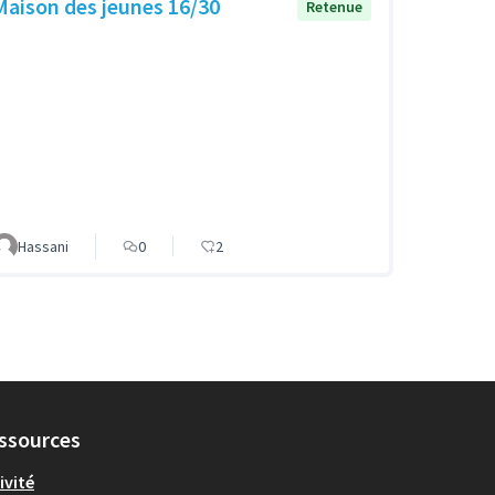
Maison des jeunes 16/30
Retenue
Hassani
0
2
ssources
ivité