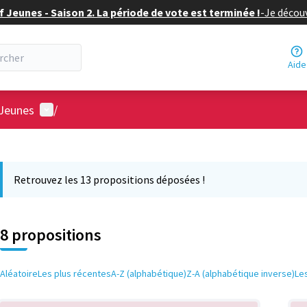
f Jeunes - Saison 2. La période de vote est terminée !
-
Je découv
Aide
Menu utilisateur
 Jeunes
/
 la carte
 suivant est une carte qui présente les éléments de cette page comm
Retrouvez les 13 propositions déposées !
8 propositions
Aléatoire
Les plus récentes
A-Z (alphabétique)
Z-A (alphabétique inverse)
Le