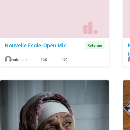
Nouvelle Ecole-Open Mic
Retenue
oubelaid
0
0