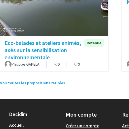
Eco-balades et ateliers animés,
Retenue
axés sur la sensibilisation
environnementale
Philippe GAPELA
0
0
Voir toutes les propositions retirées
Decidim
Mon compte
Re
Accueil
Créer un compte
Act