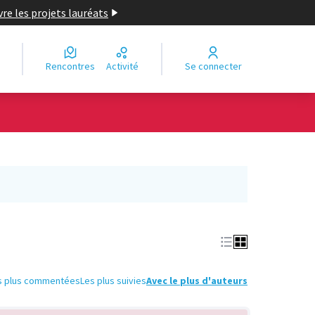
re les projets lauréats
Rencontres
Activité
Se connecter
Leaflet
|
©
OpenStreetMap
contributors
e des points de carte. L'élément peut être utilisé avec un lecteur
s plus commentées
Les plus suivies
Avec le plus d'auteurs