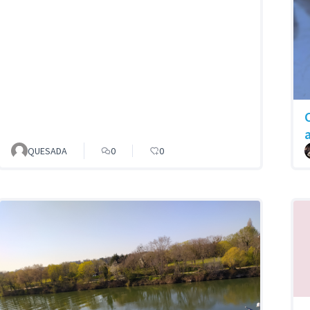
QUESADA
0
0