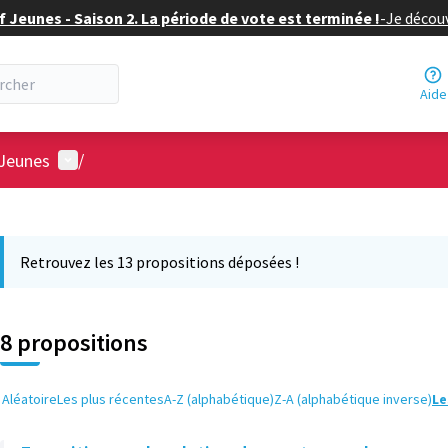
f Jeunes - Saison 2. La période de vote est terminée !
-
Je découv
Aide
Menu utilisateur
 Jeunes
/
 la carte
 suivant est une carte qui présente les éléments de cette page comm
Retrouvez les 13 propositions déposées !
8 propositions
Aléatoire
Les plus récentes
A-Z (alphabétique)
Z-A (alphabétique inverse)
Le