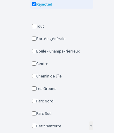
Rejected
Tout
Portée générale
Boule - Champs-Pierreux
Centre
Chemin de l'Île
Les Groues
Parc Nord
Parc Sud
Petit Nanterre