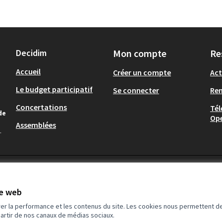
Decidim
Mon compte
Re
Accueil
Créer un compte
Act
Le budget participatif
Se connecter
Re
Concertations
Tél
de
Op
Assemblées
.
te web
rer la performance et les contenus du site. Les cookies nous permettent de
partir de nos canaux de médias sociaux.