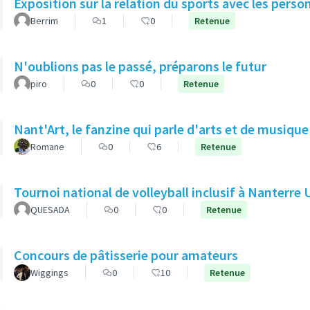
Exposition sur la relation du sports avec les pers
Berrim
1
0
Retenue
N'oublions pas le passé, préparons le futur
piro
0
0
Retenue
Nant'Art, le fanzine qui parle d'arts et de musique
Romane
0
6
Retenue
Tournoi national de volleyball inclusif à Nanterre 
QUESADA
0
0
Retenue
Concours de pâtisserie pour amateurs
Wiggings
0
10
Retenue