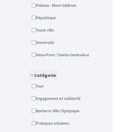
Plateau - Mont-Valérien
République
Toute ville
Université
Vieux-Pont / Sainte-Geneviève
Catégorie
Tout
Engagement et solidarité
Nanterre Ville Olympique
Pratiques urbaines