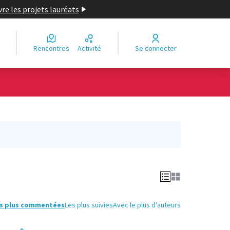
re les projets lauréats
Rencontres
Activité
Se connecter
Leaflet
|
©
OpenStreetMap
contributors
e des points de carte. L'élément peut être utilisé avec un lecteur
s plus commentées
Les plus suivies
Avec le plus d'auteurs