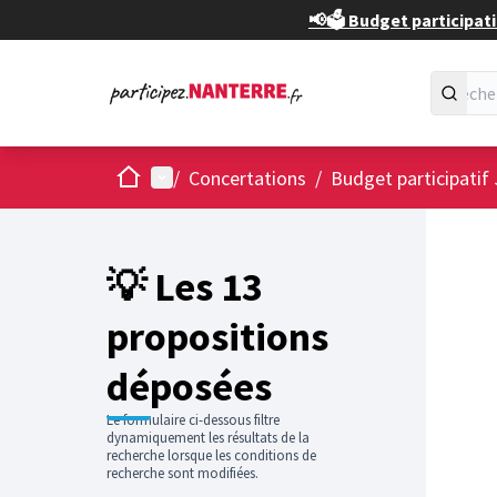
📢🗳️ Budget participati
Accueil
Menu principal
/
Concertations
/
Budget participatif
Passer
L'élément
+
−
💡 Les 13
propositions
déposées
Le formulaire ci-dessous filtre
dynamiquement les résultats de la
recherche lorsque les conditions de
recherche sont modifiées.