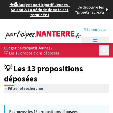
📢🗳️ Budget participatif Jeunes -
Je découvre les
Saison 2. La période de vote est
-
projets lauréats
terminée !
Se connecter
Menu princi
Budget participatif Jeunes
/
Menu p
💡 Les 13 propositions déposées
💡 Les 13 propositions
déposées
Filtrer et rechercher
Passer la carte
Leaflet
|
©
OpenStreetMap
contributors
L'élément suivant est une carte qui présente les éléments de cet
+
Retrouvez les 13 propositions déposées !