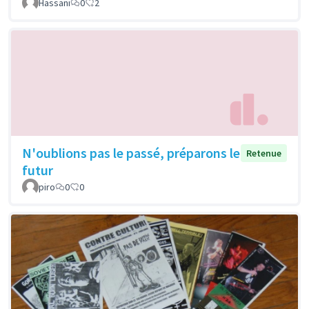
Hassani
0
2
N'oublions pas le passé, préparons le
Retenue
futur
piro
0
0