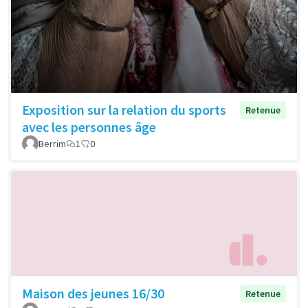
Exposition sur la relation du sports
Retenue
avec les personnes âge
Berrim
1
0
Maison des jeunes 16/30
Retenue