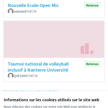
Nouvelle Ecole-Open Mic
Retenue
oubelaid
0
0
Tournoi national de volleyball
Retenue
inclusif à Nanterre Université
QUESADA
0
0
Voir toutes les propositions retirées
Informations sur les cookies utilisés sur le site web
Nous utilisons des cookies sur notre site Web pour améliorer la
Conditions d'utilisation