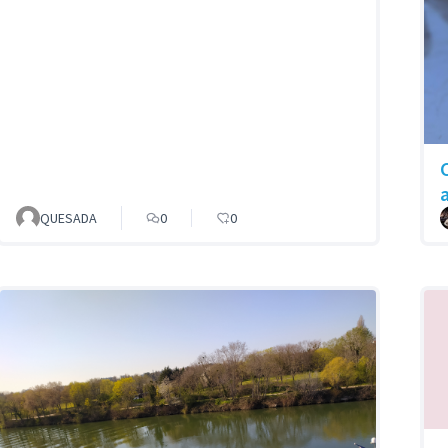
QUESADA
0
0