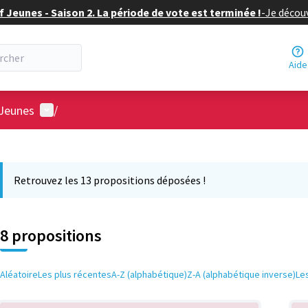
f Jeunes - Saison 2. La période de vote est terminée !
-
Je découv
Aide
Menu utilisateur
 Jeunes
/
 la carte
 suivant est une carte qui présente les éléments de cette page comm
Retrouvez les 13 propositions déposées !
8 propositions
Aléatoire
Les plus récentes
A-Z (alphabétique)
Z-A (alphabétique inverse)
Le