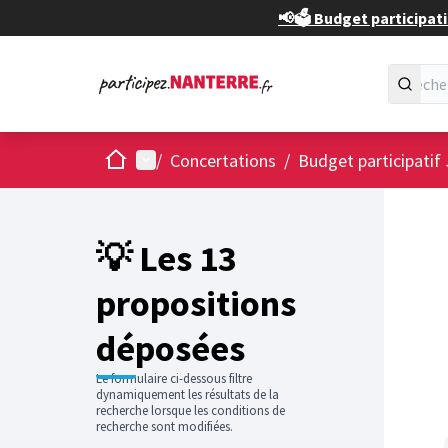
📢🗳️ Budget participati
Accueil
Menu principal
/
Concertations
/
Budget participatif
Passer
L'élément
+
−
💡 Les 13
propositions
déposées
Le formulaire ci-dessous filtre
dynamiquement les résultats de la
recherche lorsque les conditions de
recherche sont modifiées.