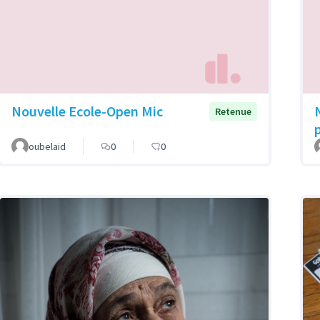
Nouvelle Ecole-Open Mic
Retenue
oubelaid
0
0