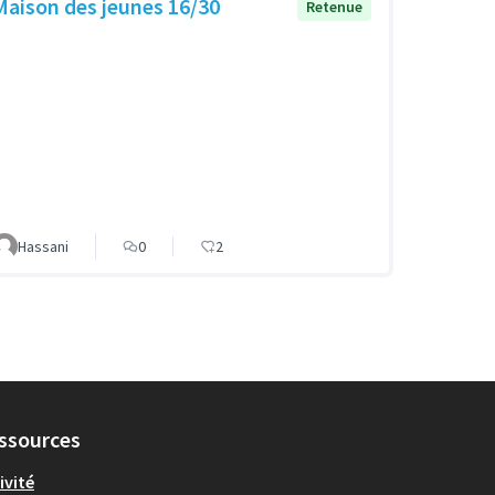
Maison des jeunes 16/30
Retenue
Hassani
0
2
ssources
ivité