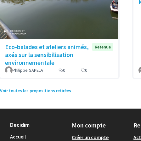
Eco-balades et ateliers animés,
Retenue
axés sur la sensibilisation
environnementale
Philippe GAPELA
0
0
Voir toutes les propositions retirées
Decidim
Mon compte
Re
Accueil
Créer un compte
Act