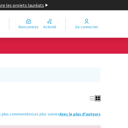
re les projets lauréats
Rencontres
Activité
Se connecter
Leaflet
|
©
OpenStreetMap
contributors
e des points de carte. L'élément peut être utilisé avec un lecteur
s plus commentées
Les plus suivies
Avec le plus d'auteurs