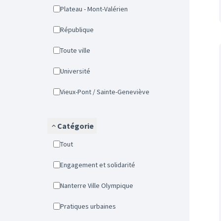
Plateau - Mont-Valérien
République
Toute ville
Université
Vieux-Pont / Sainte-Geneviève
Catégorie
Tout
Engagement et solidarité
Nanterre Ville Olympique
Pratiques urbaines