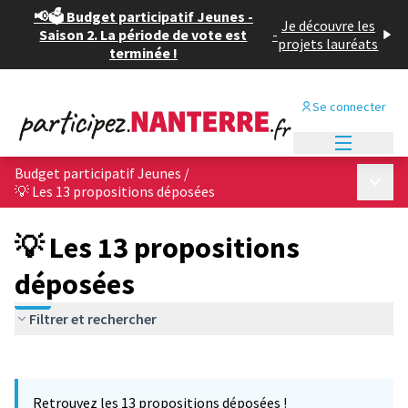
📢🗳️ Budget participatif Jeunes -
Je découvre les
Saison 2. La période de vote est
-
projets lauréats
terminée !
Se connecter
Menu princi
Budget participatif Jeunes
/
Menu p
💡 Les 13 propositions déposées
💡 Les 13 propositions
déposées
Filtrer et rechercher
Passer la carte
Leaflet
|
©
OpenStreetMap
contributors
L'élément suivant est une carte qui présente les éléments de cet
+
Retrouvez les 13 propositions déposées !