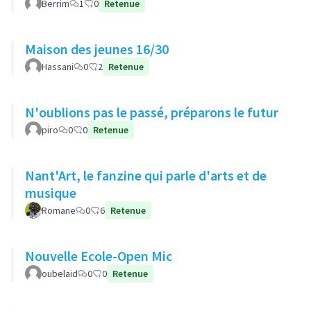
Berrim
1
0
Retenue
Maison des jeunes 16/30
Hassani
0
2
Retenue
N'oublions pas le passé, préparons le futur
piro
0
0
Retenue
Nant'Art, le fanzine qui parle d'arts et de
musique
Romane
0
6
Retenue
Nouvelle Ecole-Open Mic
oubelaid
0
0
Retenue