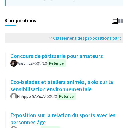
−
8 propositions
Classement des propositions par :
Concours de pâtisserie pour amateurs
Wiggings
0
10
Retenue
Eco-balades et ateliers animés, axés sur la
sensibilisation environnementale
Philippe GAPELA
0
0
Retenue
Exposition sur la relation du sports avec les
personnes âge