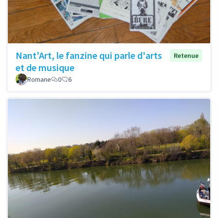
Nant'Art, le fanzine qui parle d'arts
Retenue
et de musique
Romane
0
6