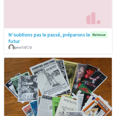
N'oublions pas le passé, préparons le
Retenue
futur
piro
0
0