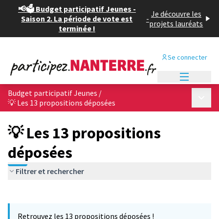
📢🗳️ Budget participatif Jeunes -
Je découvre les
Saison 2. La période de vote est
-
projets lauréats
terminée !
Se connecter
Menu princi
Budget participatif Jeunes
/
Menu p
💡 Les 13 propositions déposées
💡 Les 13 propositions
déposées
Filtrer et rechercher
Passer la carte
Leaflet
|
©
OpenStreetMap
contributors
L'élément suivant est une carte qui présente les éléments de cet
+
Retrouvez les 13 propositions déposées !