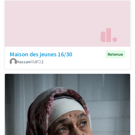
Maison des jeunes 16/30
Retenue
Hassani
0
2