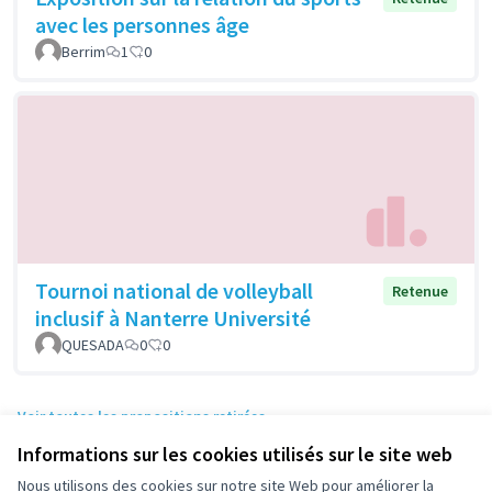
avec les personnes âge
Berrim
1
0
Tournoi national de volleyball
Retenue
inclusif à Nanterre Université
QUESADA
0
0
Voir toutes les propositions retirées
Informations sur les cookies utilisés sur le site web
Nous utilisons des cookies sur notre site Web pour améliorer la
Conditions d'utilisation