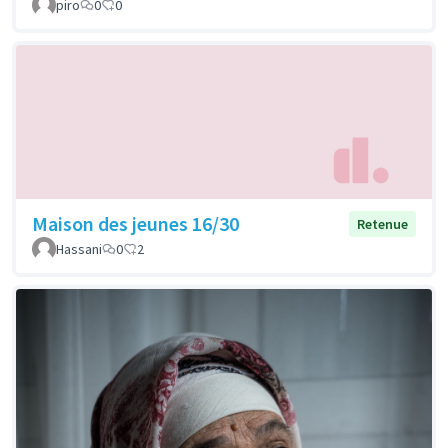
piro
0
0
Maison des jeunes 16/30
Retenue
Hassani
0
2