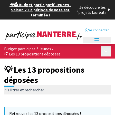
📢🗳️ Budget participatif Jeunes -
Je découvre les
Saison 2. La période de vote est
-
projets lauréats
terminée !
Se connecter
Menu princi
Budget participatif Jeunes
/
Menu p
💡 Les 13 propositions déposées
💡 Les 13 propositions
déposées
Filtrer et rechercher
Passer la carte
Leaflet
|
©
OpenStreetMap
contributors
L'élément suivant est une carte qui présente les éléments de cet
+
Retrouvez les 13 propositions déposées !