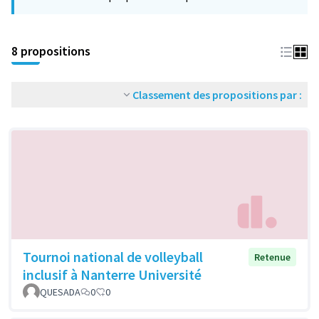
−
8 propositions
Classement des propositions par :
Tournoi national de volleyball
Retenue
inclusif à Nanterre Université
QUESADA
0
0