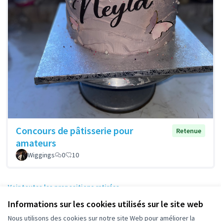
Concours de pâtisserie pour
Retenue
amateurs
Wiggings
0
10
Voir toutes les propositions retirées
Informations sur les cookies utilisés sur le site web
Nous utilisons des cookies sur notre site Web pour améliorer la
Conditions d'utilisation