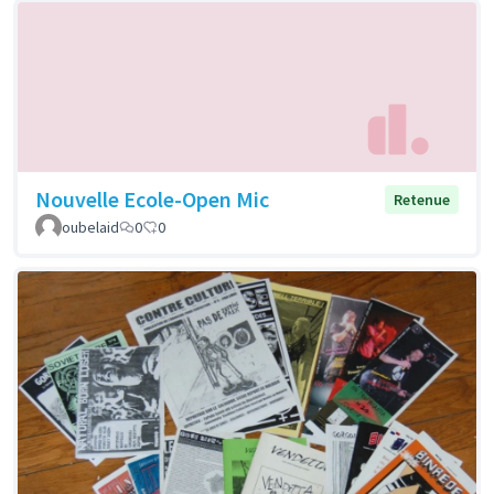
Nouvelle Ecole-Open Mic
Retenue
oubelaid
0
0