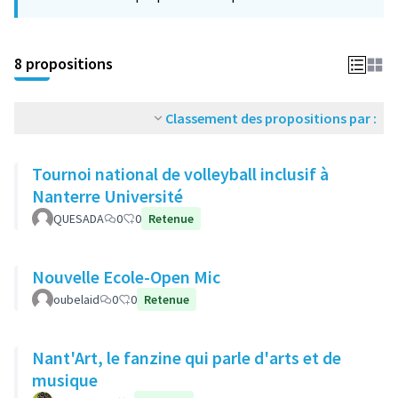
−
8 propositions
Classement des propositions par :
Tournoi national de volleyball inclusif à
Nanterre Université
QUESADA
0
0
Retenue
Nouvelle Ecole-Open Mic
oubelaid
0
0
Retenue
Nant'Art, le fanzine qui parle d'arts et de
musique