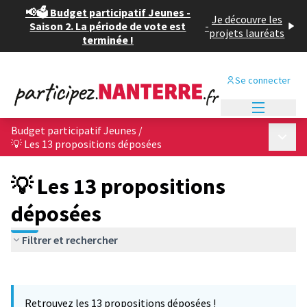
📢🗳️ Budget participatif Jeunes -
Je découvre les
Saison 2. La période de vote est
-
projets lauréats
terminée !
Se connecter
Menu princi
Budget participatif Jeunes
/
Menu p
💡 Les 13 propositions déposées
💡 Les 13 propositions
déposées
Filtrer et rechercher
Passer la carte
Leaflet
|
©
OpenStreetMap
contributors
L'élément suivant est une carte qui présente les éléments de cet
+
Retrouvez les 13 propositions déposées !