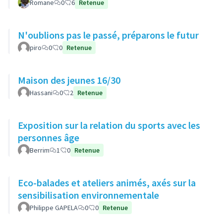
Romane
0
6
Retenue
N'oublions pas le passé, préparons le futur
piro
0
0
Retenue
Maison des jeunes 16/30
Hassani
0
2
Retenue
Exposition sur la relation du sports avec les
personnes âge
Berrim
1
0
Retenue
Eco-balades et ateliers animés, axés sur la
sensibilisation environnementale
Philippe GAPELA
0
0
Retenue