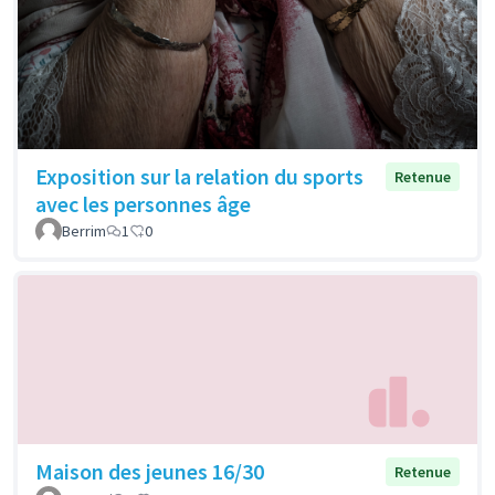
Exposition sur la relation du sports
Retenue
avec les personnes âge
Berrim
1
0
Maison des jeunes 16/30
Retenue