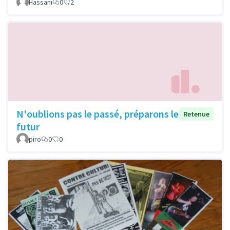
Hassani
0
2
N'oublions pas le passé, préparons le
Retenue
futur
piro
0
0