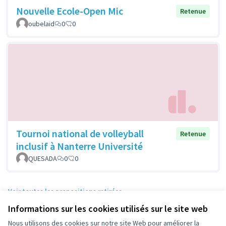
Nouvelle Ecole-Open Mic
Retenue
oubelaid
0
0
Tournoi national de volleyball
Retenue
inclusif à Nanterre Université
QUESADA
0
0
Voir toutes les propositions retirées
Informations sur les cookies utilisés sur le site web
Nous utilisons des cookies sur notre site Web pour améliorer la
Conditions d'utilisation