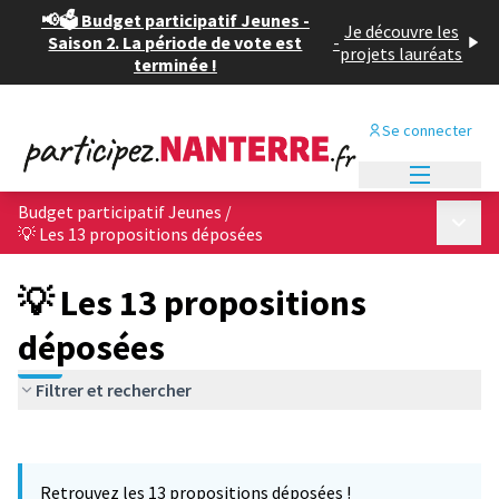
📢🗳️ Budget participatif Jeunes -
Je découvre les
Saison 2. La période de vote est
-
projets lauréats
terminée !
Se connecter
Menu princi
Budget participatif Jeunes
/
Menu p
💡 Les 13 propositions déposées
💡 Les 13 propositions
déposées
Filtrer et rechercher
Passer la carte
Leaflet
|
©
OpenStreetMap
contributors
L'élément suivant est une carte qui présente les éléments de cet
+
Retrouvez les 13 propositions déposées !