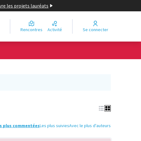
re les projets lauréats
Rencontres
Activité
Se connecter
Leaflet
|
©
OpenStreetMap
contributors
e des points de carte. L'élément peut être utilisé avec un lecteur
s plus commentées
Les plus suivies
Avec le plus d'auteurs