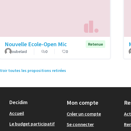
Nouvelle Ecole-Open Mic
Retenue
oubelaid
0
0
Voir toutes les propositions retirées
Decidim
Mon compte
Re
Accueil
Créer un compte
Act
Le budget participatif
Se connecter
Re