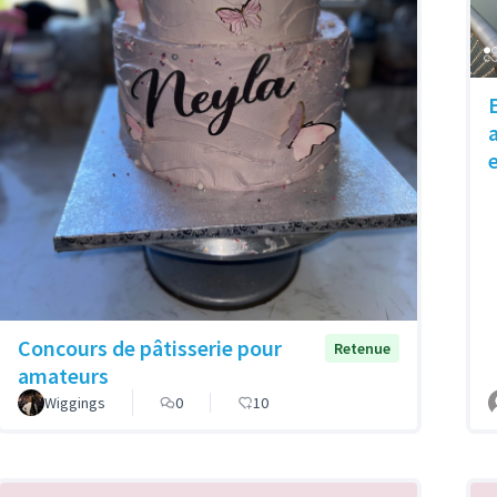
Concours de pâtisserie pour
Retenue
amateurs
Wiggings
0
10