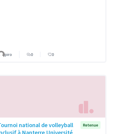
piro
0
0
Tournoi national de volleyball
Retenue
inclusif à Nanterre Université