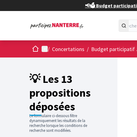
📢🗳️ Budget participati
Accueil
Menu principal
/
Concertations
/
Budget participatif
Passer
L'élément
+
−
💡 Les 13
propositions
déposées
Le formulaire ci-dessous filtre
dynamiquement les résultats de la
recherche lorsque les conditions de
recherche sont modifiées.