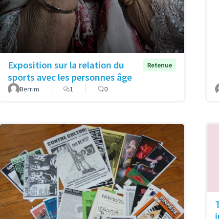
Exposition sur la relation du
Retenue
sports avec les personnes âge
Berrim
1
0