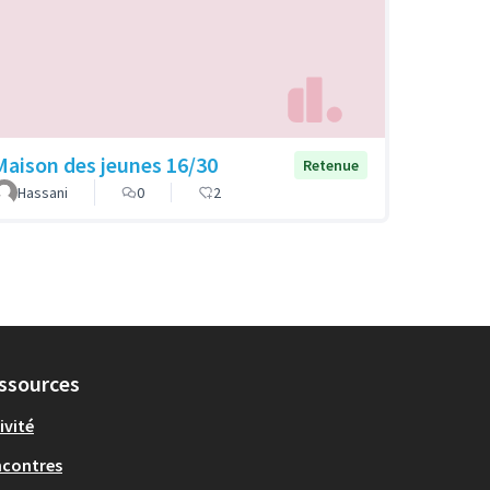
Maison des jeunes 16/30
Retenue
Hassani
0
2
ssources
ivité
ncontres