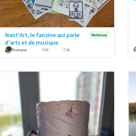
Nant'Art, le fanzine qui parle
Retenue
d'arts et de musique
Romane
0
6