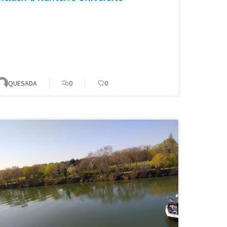
QUESADA
0
0