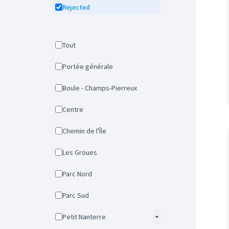
Rejected
Tout
Portée générale
Boule - Champs-Pierreux
Centre
Chemin de l'Île
Les Groues
Parc Nord
Parc Sud
Petit Nanterre