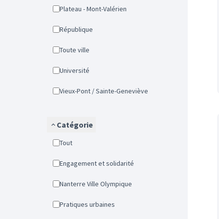
Plateau - Mont-Valérien
République
Toute ville
Université
Vieux-Pont / Sainte-Geneviève
Catégorie
Tout
Engagement et solidarité
Nanterre Ville Olympique
Pratiques urbaines