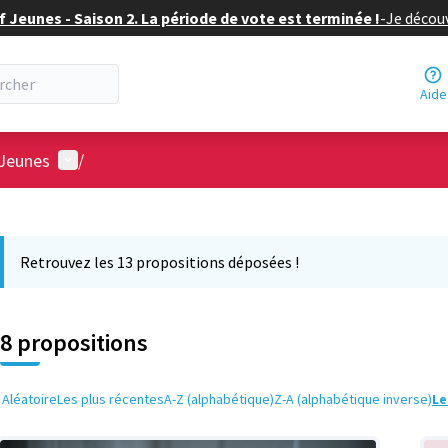
f Jeunes - Saison 2. La période de vote est terminée !
-
Je découv
Aide
Menu utilisateur
 Jeunes
/
 la carte
 suivant est une carte qui présente les éléments de cette page comm
Retrouvez les 13 propositions déposées !
8 propositions
Aléatoire
Les plus récentes
A-Z (alphabétique)
Z-A (alphabétique inverse)
Le