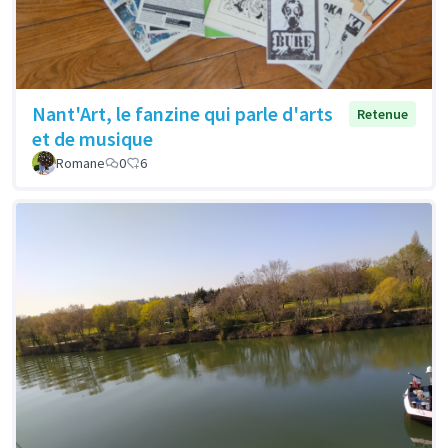
Nant'Art, le fanzine qui parle d'arts
Retenue
et de musique
Romane
0
6