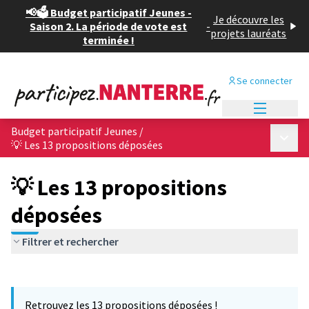
📢🗳️ Budget participatif Jeunes -
Je découvre les
Saison 2. La période de vote est
-
projets lauréats
terminée !
Se connecter
Menu princi
Budget participatif Jeunes
/
Menu p
💡 Les 13 propositions déposées
💡 Les 13 propositions
déposées
Filtrer et rechercher
Passer la carte
Leaflet
|
©
OpenStreetMap
contributors
L'élément suivant est une carte qui présente les éléments de cet
+
Retrouvez les 13 propositions déposées !