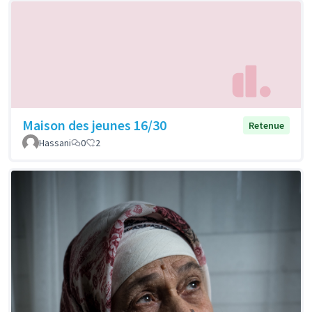
Maison des jeunes 16/30
Retenue
Hassani
0
2