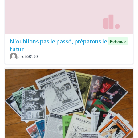
N'oublions pas le passé, préparons le
Retenue
futur
piro
0
0