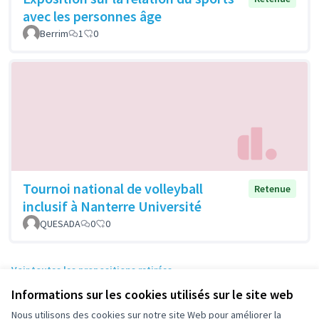
avec les personnes âge
Berrim
1
0
Tournoi national de volleyball
Retenue
inclusif à Nanterre Université
QUESADA
0
0
Voir toutes les propositions retirées
Informations sur les cookies utilisés sur le site web
Nous utilisons des cookies sur notre site Web pour améliorer la
Conditions d'utilisation