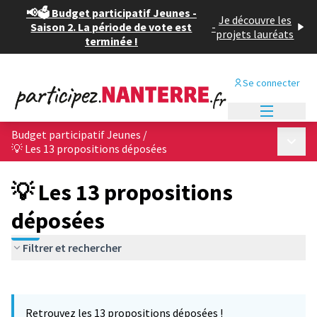
📢🗳️ Budget participatif Jeunes -
Je découvre les
Saison 2. La période de vote est
-
projets lauréats
terminée !
Se connecter
Menu princi
Budget participatif Jeunes
/
Menu p
💡 Les 13 propositions déposées
💡 Les 13 propositions
déposées
Filtrer et rechercher
Passer la carte
Leaflet
|
©
OpenStreetMap
contributors
L'élément suivant est une carte qui présente les éléments de cet
+
Retrouvez les 13 propositions déposées !