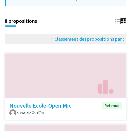
−
8 propositions
Classement des propositions par :
Nouvelle Ecole-Open Mic
Retenue
oubelaid
0
0