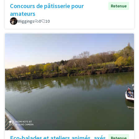
Concours de pâtisserie pour
Retenue
amateurs
Wiggings
0
10
Eco-balades et ateliers animés, axés
Retenue