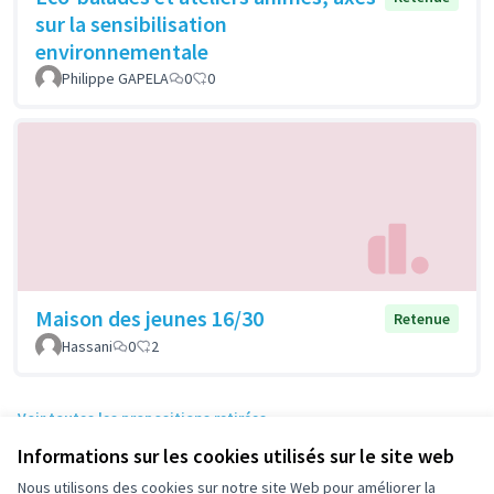
sur la sensibilisation
environnementale
Philippe GAPELA
0
0
Maison des jeunes 16/30
Retenue
Hassani
0
2
Voir toutes les propositions retirées
Informations sur les cookies utilisés sur le site web
Nous utilisons des cookies sur notre site Web pour améliorer la
Conditions d'utilisation