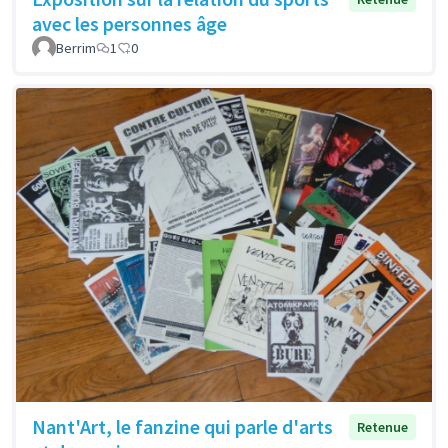
avec les personnes âge
Berrim
1
0
Nant'Art, le fanzine qui parle d'arts
Retenue