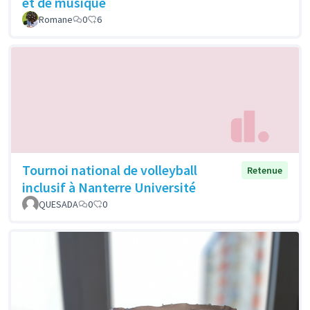
et de musique
Romane
0
6
Tournoi national de volleyball
Retenue
inclusif à Nanterre Université
QUESADA
0
0