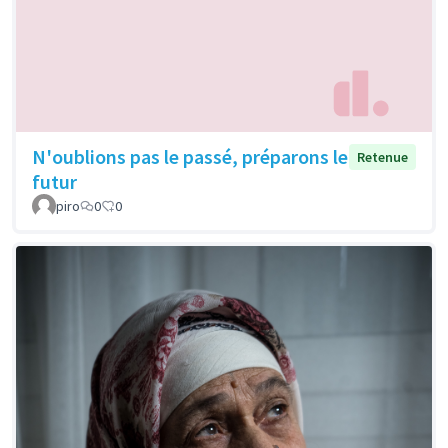
N'oublions pas le passé, préparons le
Retenue
futur
piro
0
0