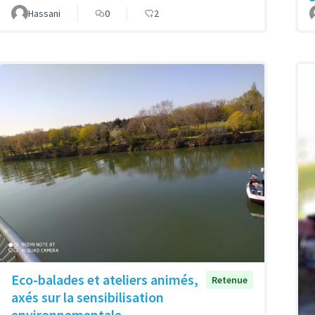
Hassani
0
2
Eco-balades et ateliers animés,
Retenue
axés sur la sensibilisation
environnementale