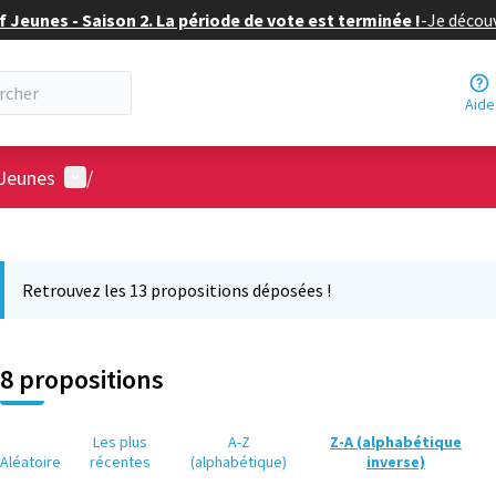
f Jeunes - Saison 2. La période de vote est terminée !
-
Je découv
Aide
Menu utilisateur
 Jeunes
/
 la carte
 suivant est une carte qui présente les éléments de cette page comm
Retrouvez les 13 propositions déposées !
8 propositions
Les plus
A-Z
Z-A (alphabétique
Aléatoire
récentes
(alphabétique)
inverse)