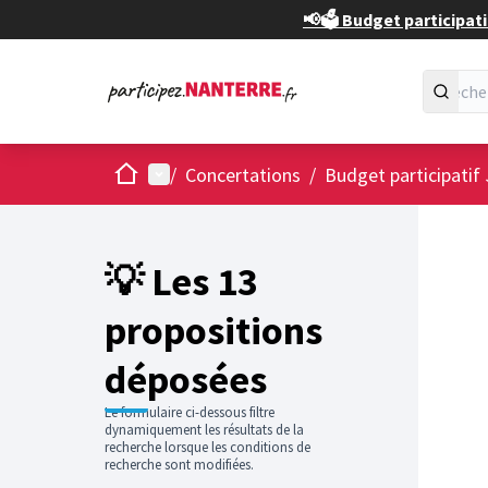
📢🗳️ Budget participati
Accueil
Menu principal
/
Concertations
/
Budget participatif
Passer
L'élément
+
−
💡 Les 13
propositions
déposées
Le formulaire ci-dessous filtre
dynamiquement les résultats de la
recherche lorsque les conditions de
recherche sont modifiées.