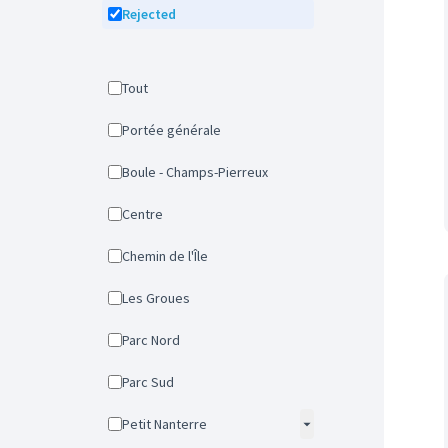
Rejected
Tout
Portée générale
Boule - Champs-Pierreux
Centre
Chemin de l'Île
Les Groues
Parc Nord
Parc Sud
Petit Nanterre