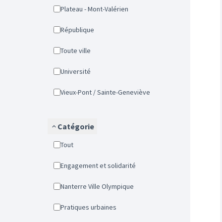
Plateau - Mont-Valérien
République
Toute ville
Université
Vieux-Pont / Sainte-Geneviève
Catégorie
Tout
Engagement et solidarité
Nanterre Ville Olympique
Pratiques urbaines