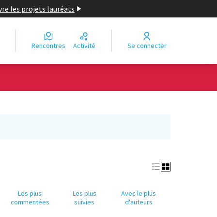
re les projets lauréats
Rencontres
Activité
Se connecter
Leaflet
|
©
OpenStreetMap
contributors
e des points de carte. L'élément peut être utilisé avec un lecteur
Les plus
Les plus
Avec le plus
commentées
suivies
d'auteurs