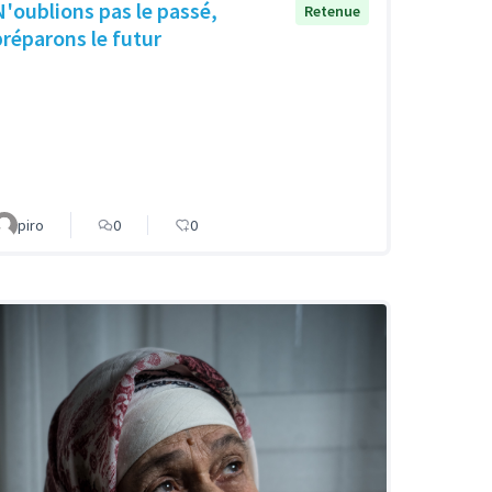
N'oublions pas le passé,
Retenue
préparons le futur
piro
0
0