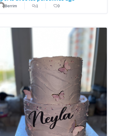
Berrim
1
0