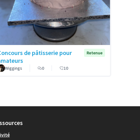
Concours de pâtisserie pour
Retenue
amateurs
Wiggings
0
10
ssources
ivité