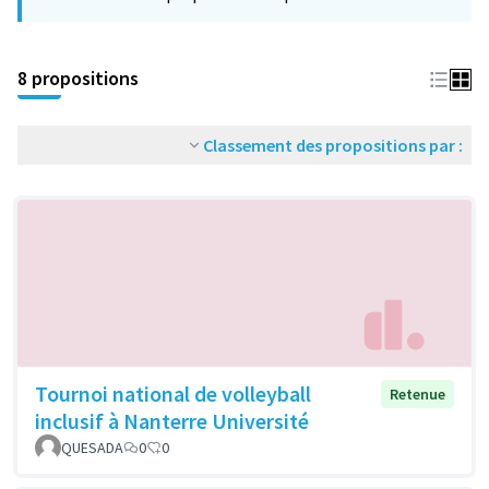
−
8 propositions
Classement des propositions par :
Tournoi national de volleyball
Retenue
inclusif à Nanterre Université
QUESADA
0
0