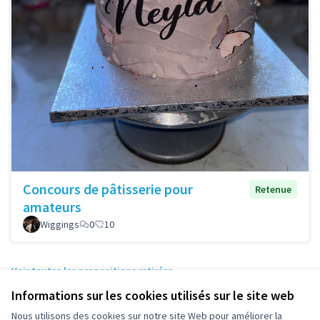
Concours de pâtisserie pour
Retenue
amateurs
Wiggings
0
10
Voir toutes les propositions retirées
Informations sur les cookies utilisés sur le site web
Nous utilisons des cookies sur notre site Web pour améliorer la
Conditions d'utilisation