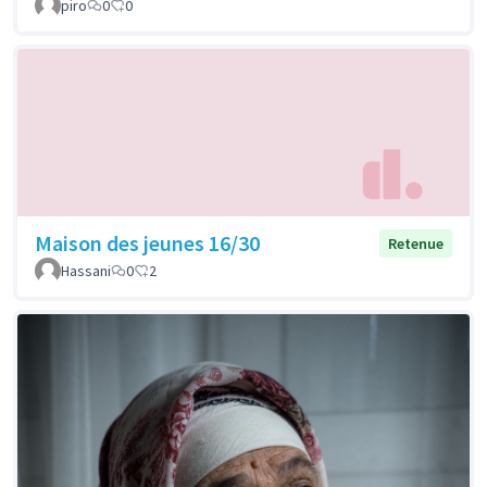
piro
0
0
Maison des jeunes 16/30
Retenue
Hassani
0
2