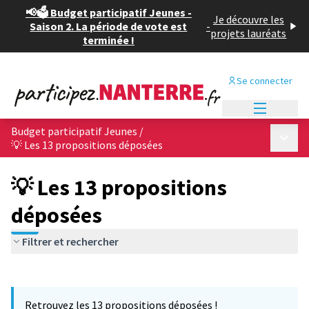
📢🗳️ Budget participatif Jeunes -
Je découvre les
Saison 2. La période de vote est
-
projets lauréats
terminée !
Se connecter
Menu princi
Budget participatif Jeunes
/
Menu p
💡 Les 13 propositions déposées
💡 Les 13 propositions
déposées
Filtrer et rechercher
Passer la carte
Leaflet
|
©
OpenStreetMap
contributors
L'élément suivant est une carte qui présente les éléments de cet
+
Retrouvez les 13 propositions déposées !