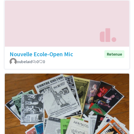
Nouvelle Ecole-Open Mic
Retenue
oubelaid
0
0