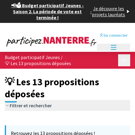
📢🗳️ Budget participatif Jeunes -
Je découvre les
Saison 2. La période de vote est
-
projets lauréats
terminée !
Se connecter
Menu princi
Budget participatif Jeunes
/
Menu p
💡 Les 13 propositions déposées
💡 Les 13 propositions
déposées
Filtrer et rechercher
Passer la carte
Leaflet
|
©
OpenStreetMap
contributors
L'élément suivant est une carte qui présente les éléments de cet
+
Retrouvez les 13 propositions déposées !