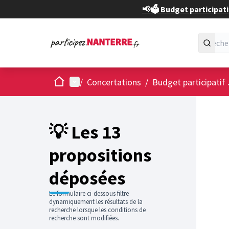
📢🗳️ Budget participati
Accueil
Menu principal
/
Concertations
/
Budget participatif
Passer
L'élément
+
−
💡 Les 13
propositions
déposées
Le formulaire ci-dessous filtre
dynamiquement les résultats de la
recherche lorsque les conditions de
recherche sont modifiées.