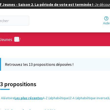
f Jeunes - Saison 2. La période de vote est terminée !
-
Je découv
Aide
Menu utilisateur
 Jeunes
/
 la carte
 suivant est une carte qui présente les éléments de cette page comm
Retrouvez les 13 propositions déposées !
3 propositions
Aléatoire
Les plus récentes
A-Z (alphabétique)
Z-A (alphabétique inverse)