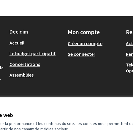
Decidim
Mon compte
Re
Accueil
Créer un compte
Act
Le budget participatif
Se connecter
Re
Concertations
Tél
de
Op
Assemblées
.
te web
rer la performance et les contenus du site. Les cookies nous permettent de
partir de nos canaux de médias sociaux.