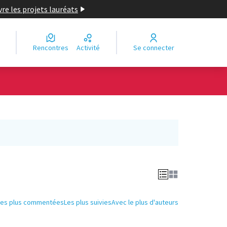
re les projets lauréats
Rencontres
Activité
Se connecter
Leaflet
|
©
OpenStreetMap
contributors
e des points de carte. L'élément peut être utilisé avec un lecteur
Les plus commentées
Les plus suivies
Avec le plus d'auteurs