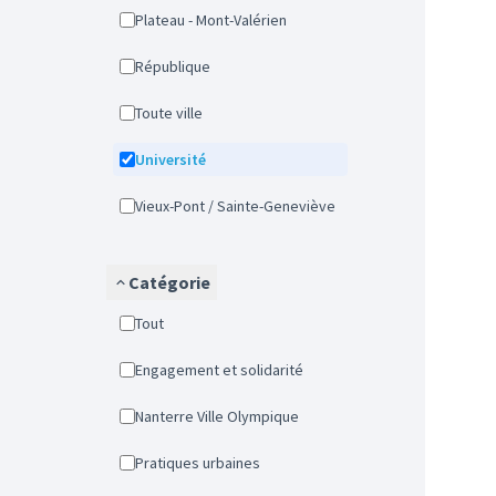
Plateau - Mont-Valérien
République
Toute ville
Université
Vieux-Pont / Sainte-Geneviève
Catégorie
Tout
Engagement et solidarité
Nanterre Ville Olympique
Pratiques urbaines