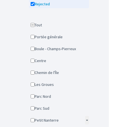
Rejected
Tout
Portée générale
Boule - Champs-Pierreux
Centre
Chemin de l'Île
Les Groues
Parc Nord
Parc Sud
Petit Nanterre